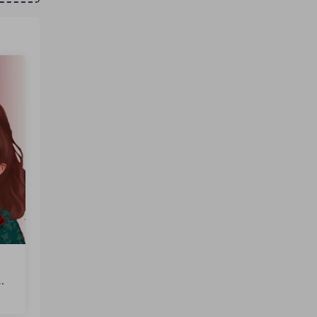
文
火
软