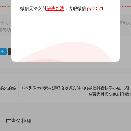
微信无法支付
解决办法
，客服微信
ppt1521
于商业用途，若因非法使用引起的纠纷一切后果由使用者承担，与本站
情赞助和打赏，下单购买者即默认为同意本申明
文件
头像psd源码
头像psd素材
书很火的签
125头像psd素材源码模板源文件 QQ微信抖音快手小红书很
名百家姓氏头像制作教
广告位招租