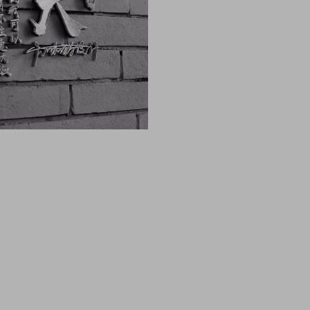
像 头像男生 头像女生 情侣头像 动漫头像 可爱头像 
像制作 头像设计 做头像的软件 PSD头像源码免费分享 P
头像边框 古风静态头像QQ情侣微信游戏公会头像PSD源文件模
雄鹰金色立体创意头像木刻质感3d高清头像模板，3D立
件，木刻粉笔简约3d姓氏签名，QQ头像PSD源文件，
签名3D情侣公会姓氏科技立体高清简约商务头像PSD源文
PSD源文件素材模板源码，本站精选微信QQ头像PSD
姓氏科技立体高清简约商务头像PSD源文件，这里有海