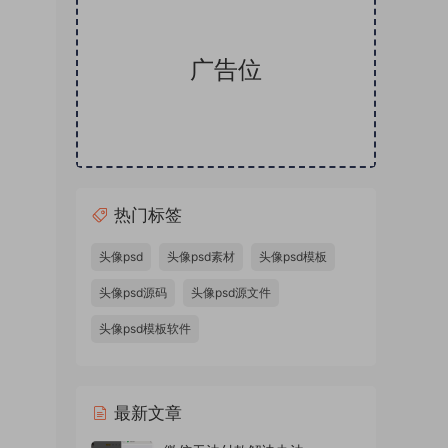
广告位
热门标签
卡通头
SD样
头像psd
头像psd素材
头像psd模板
板金属
头像psd源码
头像psd源文件
体蓝色
头像psd模板软件
本站精
件，微
源文件
最新文章
量头像