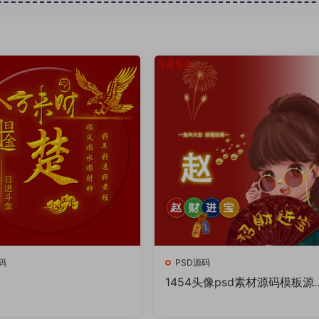
码
PSD源码
1454头像psd素材源码模板源
件 QQ微信抖音快手小红书很
的签名百家姓氏头像制作教程