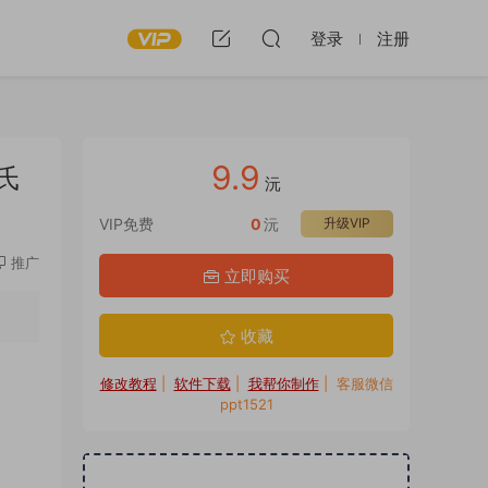
登录
注册
9.9
氏
沅
VIP免费
0
沅
升级VIP
推广
立即购买
收藏
修改教程
|
软件下载
|
我帮你制作
| 客服微信
ppt1521