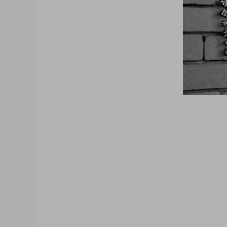
大咖猫博客博客长期更新 大咖猫头像网微信头
像 帅气头像专用大全 霸气头像 冷酷头像 头
机 psd素材 psd模板 psd贴图 微信
质感3D姓氏头像无人机飞机科技姓氏头像
梦幻姓氏签名头像，金属立体头像素材源文
选微信QQ头像PSD源文件素材下载 各种
信QQ头像签名百家姓氏情侣公会商务男女生
素材模板源码，各种签名3D情侣男女生公会