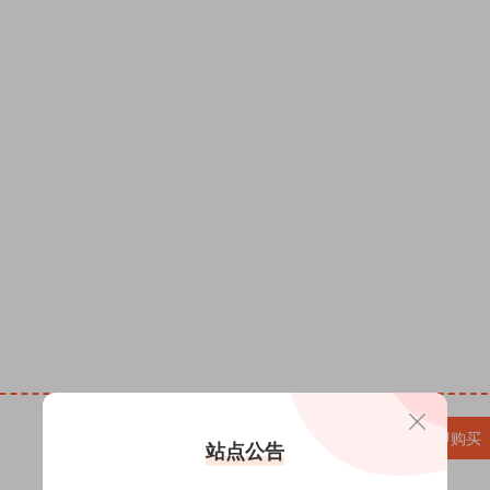
微信头像PSD源码,QQ头像PSD源码,情侣头像PSD源码,
SD源码,卡通头像PSD源码,男女生头像PSD源码，免费ps
素材 psd下载，头像psd头像 全家福psd头像 头像设计psd
件制作半无人直播教程，热销签名头像PSD源码模板文件
板制作设计全家福姓氏头像微信背景素材psd源文件，2
模板定制素材姓氏头像，抖音直播间十二生肖励志姓氏头像
变奶茶情侣姓氏微信头像抖音快手直播psd模板源文件，
材PSD源文件模板，抖音快手半无人直播AI肌肉男孩头
款双姓氏情侣背景图PSD素材头像制作微信谐音梗签名图
模板PSD源文 头像psd源码素材免费资源网 头像ps
VIP免费
升级VIP
立即购买
站点公告