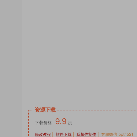
psd素材图片供您下载使用。头像PSD源码,
像PSD源码,公会头像PSD源码,签名头像P
psd模板 psd设计 psd样机网站 psd样机
侣姓氏谐音梗头像卡通签名PSD模板源文
设计图片艺术字姓氏个性制作，抖音直播间模
抖音直播励志AI艺术字十二生肖psd文件
景素材psd源文件模板制作，国庆节红色渐
全家福一家三口奶茶卡通双姓氏谐音头像素
小红书同款模板PSD源文件，抖音直播同
快手半无人直播防姓名手写头像微信小红书同款
资源下载
9.9
下载价格
沅
修改教程
|
软件下载
|
我帮你制作
| 客服微信 ppt1521