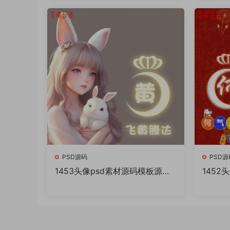
PSD源码
PSD源
1453头像psd素材源码模板源文
1452
件 QQ微信抖音快手小红书很火
件 Q
的签名百家姓氏头像制作教程软
的签名
件
件