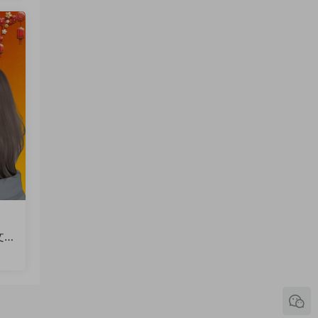
文
火
软