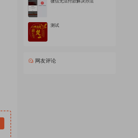
微信无法付款解决办法
商务头
d素材
 ，情
测试
包素材
024
微信背
新直播
网友评论
像微信
，抖音
d模板
软件