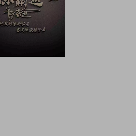
像 头像男生 头像女生 情侣头像 动漫头像 可爱头像 
像制作 头像设计 做头像的软件 PSD头像源码免费分享 P
头像边框 古风静态头像QQ情侣微信游戏公会头像PSD源文件模
雄鹰金色立体创意头像木刻质感3d高清头像模板，3D立
件，木刻粉笔简约3d姓氏签名，QQ头像PSD源文件，
签名3D情侣公会姓氏科技立体高清简约商务头像PSD源文
PSD源文件素材模板源码，本站精选微信QQ头像PSD
姓氏科技立体高清简约商务头像PSD源文件，这里有海