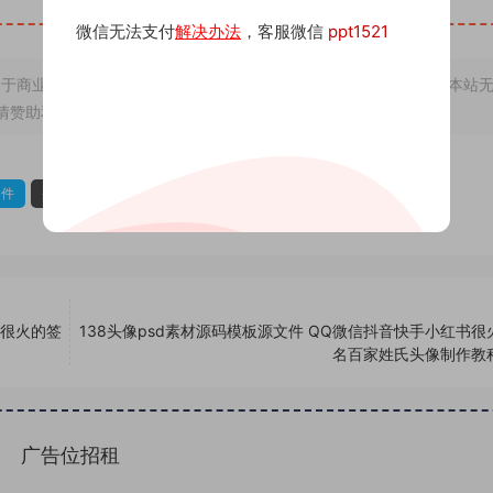
微信无法支付
解决办法
，客服微信
ppt1521
于商业用途，若因非法使用引起的纠纷一切后果由使用者承担，与本站
情赞助和打赏，下单购买者即默认为同意本申明
文件
头像psd源码
头像psd素材
书很火的签
138头像psd素材源码模板源文件 QQ微信抖音快手小红书很
名百家姓氏头像制作教
广告位招租