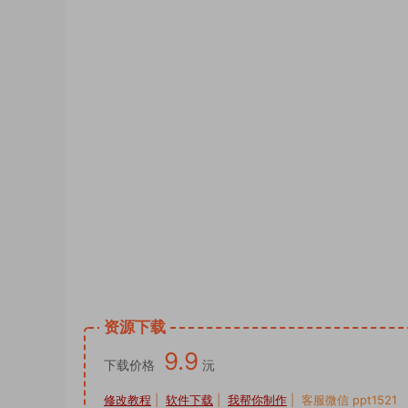
psd素材图片供您下载使用。头像PSD源码,
像PSD源码,公会头像PSD源码,签名头像P
psd模板 psd设计 psd样机网站 psd样机
侣姓氏谐音梗头像卡通签名PSD模板源文
设计图片艺术字姓氏个性制作，抖音直播间模
抖音直播励志AI艺术字十二生肖psd文件
景素材psd源文件模板制作，国庆节红色渐
全家福一家三口奶茶卡通双姓氏谐音头像素
小红书同款模板PSD源文件，抖音直播同
快手半无人直播防姓名手写头像微信小红书同款
资源下载
9.9
下载价格
沅
修改教程
|
软件下载
|
我帮你制作
| 客服微信 ppt1521