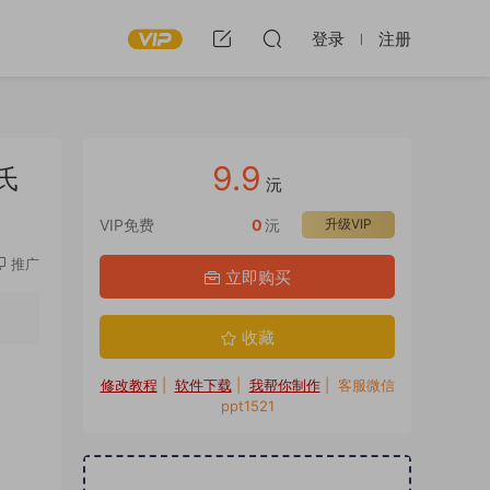
登录
注册
9.9
氏
沅
VIP免费
0
沅
升级VIP
推广
立即购买
收藏
修改教程
|
软件下载
|
我帮你制作
| 客服微信
ppt1521