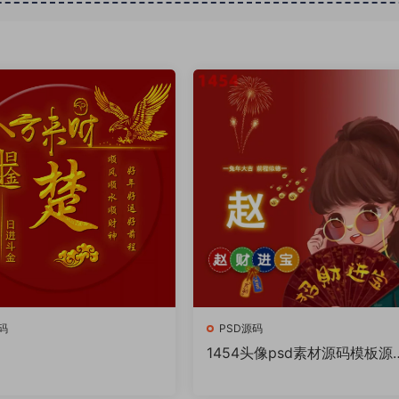
码
PSD源码
1454头像psd素材源码模板源
件 QQ微信抖音快手小红书很
的签名百家姓氏头像制作教程