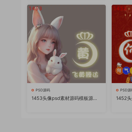
PSD源码
PSD源
1453头像psd素材源码模板源文
1452
件 QQ微信抖音快手小红书很火
件 Q
的签名百家姓氏头像制作教程软
的签名
件
件