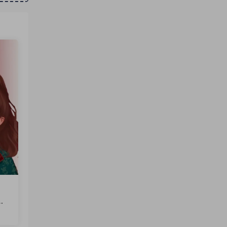
文
火
软