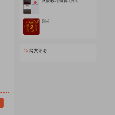
微信无法付款解决办法
商务头
d素材
 ，情
测试
包素材
024
微信背
新直播
网友评论
像微信
，抖音
d模板
软件