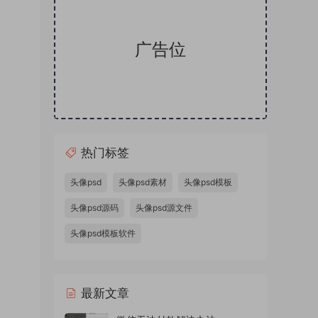
广告位
热门标签
卡通头
SD样
头像psd
头像psd素材
头像psd模板
板金属
头像psd源码
头像psd源文件
体蓝色
头像psd模板软件
本站精
件，微
源文件
最新文章
量头像