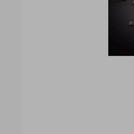
大咖猫博客博客长期更新 大咖猫头像网微信头
像 帅气头像专用大全 霸气头像 冷酷头像 头
机 psd素材 psd模板 psd贴图 微信
质感3D姓氏头像无人机飞机科技姓氏头像
梦幻姓氏签名头像，金属立体头像素材源文
选微信QQ头像PSD源文件素材下载 各种
信QQ头像签名百家姓氏情侣公会商务男女生
素材模板源码，各种签名3D情侣男女生公会