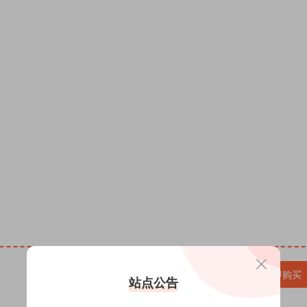
微信头像PSD源码,QQ头像PSD源码,情侣头像PSD源码,
SD源码,卡通头像PSD源码,男女生头像PSD源码，免费ps
素材 psd下载，头像psd头像 全家福psd头像 头像设计psd
件制作半无人直播教程，热销签名头像PSD源码模板文件
板制作设计全家福姓氏头像微信背景素材psd源文件，2
模板定制素材姓氏头像，抖音直播间十二生肖励志姓氏头像
变奶茶情侣姓氏微信头像抖音快手直播psd模板源文件，
材PSD源文件模板，抖音快手半无人直播AI肌肉男孩头
款双姓氏情侣背景图PSD素材头像制作微信谐音梗签名图
模板PSD源文 头像psd源码素材免费资源网 头像ps
VIP免费
升级VIP
立即购买
站点公告