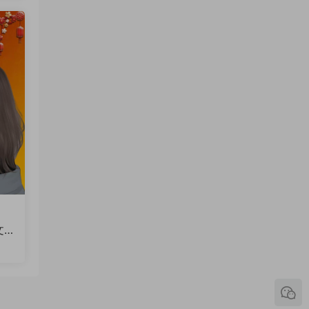
文
火
软