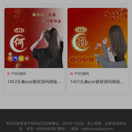
书很火的签名百家姓氏头像制
书很火的签名百家姓氏头像制
作教程软件
作教程软件
PSD源码
PSD源码
1452头像psd素材源码模板源
1451头像psd素材源码模板源
文件 QQ微信抖音快手小红书
文件 QQ微信抖音快手小红书
很火的签名百家姓氏头像制作
很火的签名百家姓氏头像制作
教程软件
教程软件
本站内容来源于投稿或互联网搬运，仅作学习交流，禁止商用。如果有侵权内
容、请第一时间来邮我们删除。 | 邮箱：dakamao@qq.com