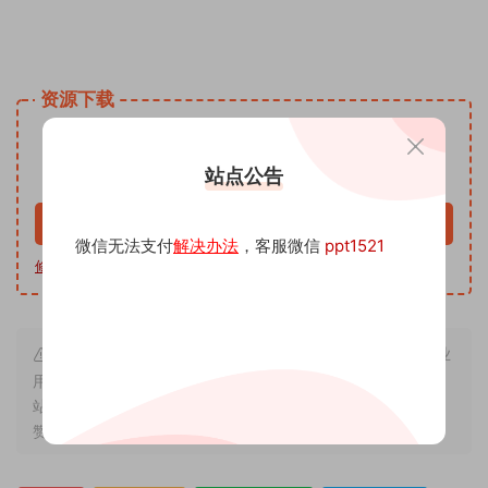
姓名手写头像微信小红书同款模板PSD源文 头像psd源码素材
免费资源网 头像psd模板软件
资源下载
9.9
下载价格
沅
站点公告
VIP免费
升级VIP
立即购买
微信无法支付
解决办法
，客服微信
ppt1521
修改教程
|
软件下载
|
我帮你制作
| 客服微信 ppt1521
本站内容来源于互联网搬运，仅作学习交流，严禁用于商业
用途，若因非法使用引起的纠纷一切后果由使用者承担，与本
站无关，所收取的费用是用来维系站点运营，性质为买家友情
赞助和打赏，下单购买者即默认为同意本申明