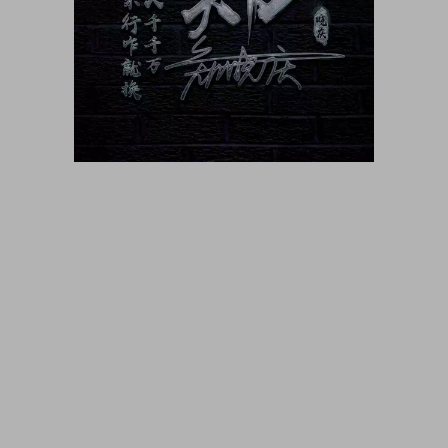
大咖猫博客博客长期更新 大咖猫头像网微信头像 头像男生 头像
女生 情侣头像 动漫头像 可爱头像 卡通头像 帅气头像专用大全
霸气头像 冷酷头像 头像制作 头像设计 做头像的软件 PSD头像
源码免费分享 PSD样机 psd素材 psd模板 psd贴图 微信头像边
框 古风静态头像QQ情侣微信游戏公会头像PSD源文件模板金属
质感3D姓氏头像无人机飞机科技姓氏头像雄鹰金色立体创意头
像木刻质感3d高清头像模板，3D立体蓝色梦幻姓氏签名头像，
金属立体头像素材源文件，木刻粉笔简约3d姓氏签名，QQ头像
PSD源文件，本站精选微信QQ头像PSD源文件素材下载 各种签
名3D情侣公会姓氏科技立体高清简约商务头像PSD源文件，微
信QQ头像签名百家姓氏情侣公会商务男女生PSD源文件素材模