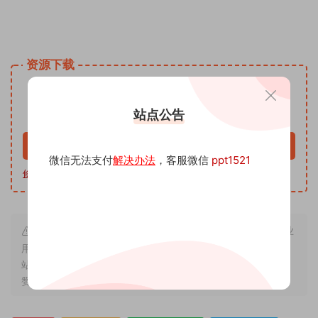
姓名手写头像微信小红书同款模板PSD源文 头像psd源码素材
免费资源网 头像psd模板软件
资源下载
9.9
下载价格
沅
站点公告
VIP免费
升级VIP
立即购买
微信无法支付
解决办法
，客服微信
ppt1521
修改教程
|
软件下载
|
我帮你制作
| 客服微信 ppt1521
本站内容来源于互联网搬运，仅作学习交流，严禁用于商业
用途，若因非法使用引起的纠纷一切后果由使用者承担，与本
站无关，所收取的费用是用来维系站点运营，性质为买家友情
赞助和打赏，下单购买者即默认为同意本申明