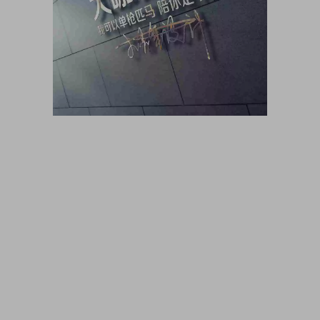
大咖猫博客博客长期更新 大咖猫头像网微信头像 头像男生 头像
女生 情侣头像 动漫头像 可爱头像 卡通头像 帅气头像专用大全
霸气头像 冷酷头像 头像制作 头像设计 做头像的软件 PSD头像
源码免费分享 PSD样机 psd素材 psd模板 psd贴图 微信头像边
框 古风静态头像QQ情侣微信游戏公会头像PSD源文件模板金属
质感3D姓氏头像无人机飞机科技姓氏头像雄鹰金色立体创意头
像木刻质感3d高清头像模板，3D立体蓝色梦幻姓氏签名头像，
金属立体头像素材源文件，木刻粉笔简约3d姓氏签名，QQ头像
PSD源文件，本站精选微信QQ头像PSD源文件素材下载 各种签
名3D情侣公会姓氏科技立体高清简约商务头像PSD源文件，微
信QQ头像签名百家姓氏情侣公会商务男女生PSD源文件素材模