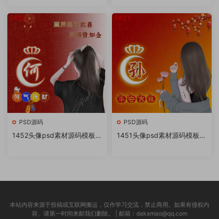
书很火的签名百家姓氏头像制
书很火的签名百家姓氏头像制
作教程软件
作教程软件
PSD源码
PSD源码
1452头像psd素材源码模板源
1451头像psd素材源码模板源
文件 QQ微信抖音快手小红书
文件 QQ微信抖音快手小红书
很火的签名百家姓氏头像制作
很火的签名百家姓氏头像制作
教程软件
教程软件
本站内容来源于投稿或互联网搬运，仅作学习交流，禁止商用。如果有侵权内
容、请第一时间来邮我们删除。 | 邮箱：dakamao@qq.com