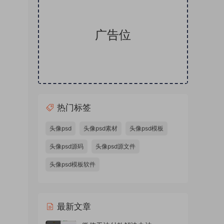
广告位
热门标签
卡通头
SD样
头像psd
头像psd素材
头像psd模板
板金属
头像psd源码
头像psd源文件
体蓝色
头像psd模板软件
本站精
件，微
源文件
最新文章
量头像