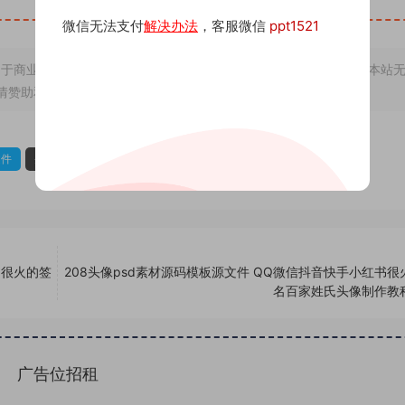
微信无法支付
解决办法
，客服微信
ppt1521
于商业用途，若因非法使用引起的纠纷一切后果由使用者承担，与本站
情赞助和打赏，下单购买者即默认为同意本申明
文件
头像psd源码
头像psd素材
书很火的签
208头像psd素材源码模板源文件 QQ微信抖音快手小红书很
名百家姓氏头像制作教
广告位招租