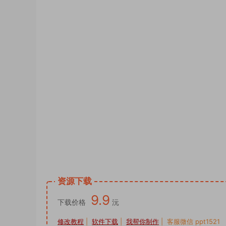
psd素材图片供您下载使用。头像PSD源码,
像PSD源码,公会头像PSD源码,签名头像P
psd模板 psd设计 psd样机网站 psd样机
侣姓氏谐音梗头像卡通签名PSD模板源文
设计图片艺术字姓氏个性制作，抖音直播间模
抖音直播励志AI艺术字十二生肖psd文件
景素材psd源文件模板制作，国庆节红色渐
全家福一家三口奶茶卡通双姓氏谐音头像素
小红书同款模板PSD源文件，抖音直播同
快手半无人直播防姓名手写头像微信小红书同款
资源下载
9.9
下载价格
沅
修改教程
|
软件下载
|
我帮你制作
| 客服微信 ppt1521