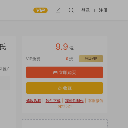
登录
注册
9.9
姓氏
沅
VIP免费
0
沅
升级VIP
推广
立即购买
收藏
修改教程
|
软件下载
|
我帮你制作
| 客服微信
ppt1521