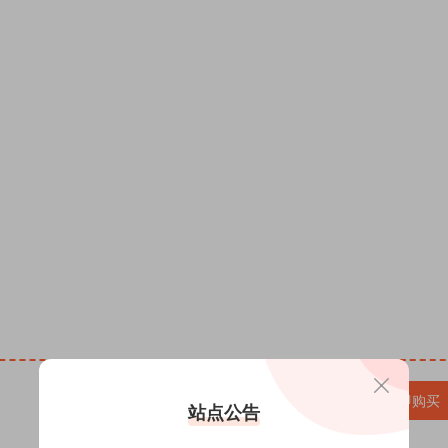
微信头像PSD源码,QQ头像PSD源码,情侣头像PSD源码,
SD源码,卡通头像PSD源码,男女生头像PSD源码，免费ps
素材 psd下载，头像psd头像 全家福psd头像 头像设计psd
件制作半无人直播教程，热销签名头像PSD源码模板文件
板制作设计全家福姓氏头像微信背景素材psd源文件，2
模板定制素材姓氏头像，抖音直播间十二生肖励志姓氏头像
变奶茶情侣姓氏微信头像抖音快手直播psd模板源文件，
材PSD源文件模板，抖音快手半无人直播AI肌肉男孩头
款双姓氏情侣背景图PSD素材头像制作微信谐音梗签名图
模板PSD源文 头像psd源码素材免费资源网 头像ps
VIP免费
升级VIP
立即购买
站点公告