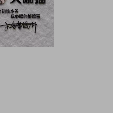
像 头像男生 头像女生 情侣头像 动漫头像 可爱头像 
像制作 头像设计 做头像的软件 PSD头像源码免费分享 P
头像边框 古风静态头像QQ情侣微信游戏公会头像PSD源文件模
雄鹰金色立体创意头像木刻质感3d高清头像模板，3D立
件，木刻粉笔简约3d姓氏签名，QQ头像PSD源文件，
签名3D情侣公会姓氏科技立体高清简约商务头像PSD源文
PSD源文件素材模板源码，本站精选微信QQ头像PSD
姓氏科技立体高清简约商务头像PSD源文件，这里有海