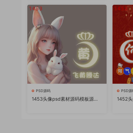
PSD源码
PSD源
1453头像psd素材源码模板源文
1452
件 QQ微信抖音快手小红书很火
件 Q
的签名百家姓氏头像制作教程软
的签名
件
件