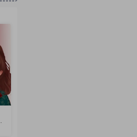
文
火
软