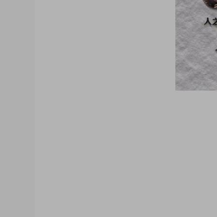
大咖猫博客博客长期更新 大咖猫头像网微信头
像 帅气头像专用大全 霸气头像 冷酷头像 头
机 psd素材 psd模板 psd贴图 微信
质感3D姓氏头像无人机飞机科技姓氏头像
梦幻姓氏签名头像，金属立体头像素材源文
选微信QQ头像PSD源文件素材下载 各种
信QQ头像签名百家姓氏情侣公会商务男女生
素材模板源码，各种签名3D情侣男女生公会