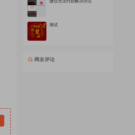
微信无法付款解决办法
商务头
d素材
 ，情
测试
包素材
024
微信背
新直播
网友评论
像微信
，抖音
d模板
软件