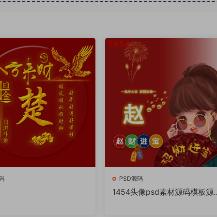
码
PSD源码
1454头像psd素材源码模板源
件 QQ微信抖音快手小红书很
的签名百家姓氏头像制作教程