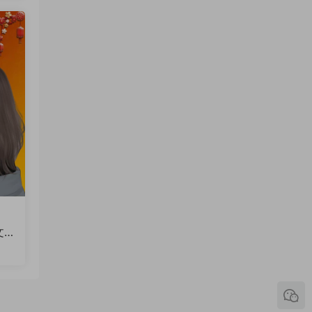
文
火
软