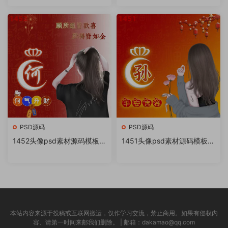
书很火的签名百家姓氏头像制
书很火的签名百家姓氏头像制
作教程软件
作教程软件
PSD源码
PSD源码
1452头像psd素材源码模板源
1451头像psd素材源码模板源
文件 QQ微信抖音快手小红书
文件 QQ微信抖音快手小红书
很火的签名百家姓氏头像制作
很火的签名百家姓氏头像制作
教程软件
教程软件
本站内容来源于投稿或互联网搬运，仅作学习交流，禁止商用。如果有侵权内
容、请第一时间来邮我们删除。 | 邮箱：dakamao@qq.com