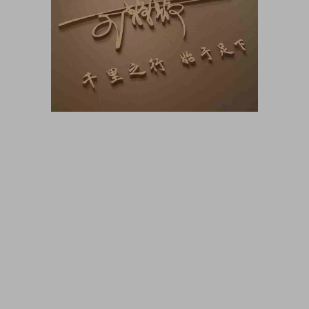
大咖猫博客博客长期更新 大咖猫头像网微信头像 头像男生 头像
女生 情侣头像 动漫头像 可爱头像 卡通头像 帅气头像专用大全
霸气头像 冷酷头像 头像制作 头像设计 做头像的软件 PSD头像
源码免费分享 PSD样机 psd素材 psd模板 psd贴图 微信头像边
框 古风静态头像QQ情侣微信游戏公会头像PSD源文件模板金属
质感3D姓氏头像无人机飞机科技姓氏头像雄鹰金色立体创意头
像木刻质感3d高清头像模板，3D立体蓝色梦幻姓氏签名头像，
金属立体头像素材源文件，木刻粉笔简约3d姓氏签名，QQ头像
PSD源文件，本站精选微信QQ头像PSD源文件素材下载 各种签
名3D情侣公会姓氏科技立体高清简约商务头像PSD源文件，微
信QQ头像签名百家姓氏情侣公会商务男女生PSD源文件素材模