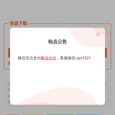
姓名手写头像微信小红书同款模板PSD源文 头像psd源码素材
免费资源网 头像psd模板软件
资源下载
9.9
下载价格
沅
站点公告
VIP免费
升级VIP
立即购买
微信无法支付
解决办法
，客服微信
ppt1521
修改教程
|
软件下载
|
我帮你制作
| 客服微信 ppt1521
本站内容来源于互联网搬运，仅作学习交流，严禁用于商业
用途，若因非法使用引起的纠纷一切后果由使用者承担，与本
站无关，所收取的费用是用来维系站点运营，性质为买家友情
赞助和打赏，下单购买者即默认为同意本申明