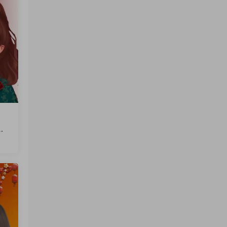
文
火
软