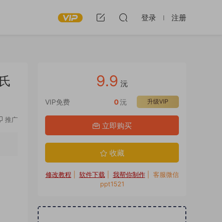
登录
注册
9.9
姓氏
沅
VIP免费
0
沅
升级VIP
推广
立即购买
收藏
修改教程
|
软件下载
|
我帮你制作
| 客服微信
ppt1521