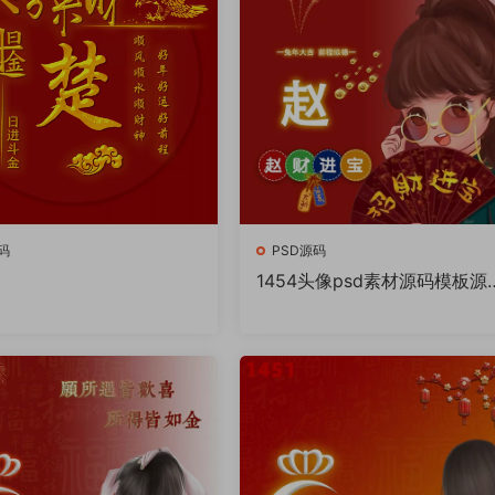
码
PSD源码
1454头像psd素材源码模板源
件 QQ微信抖音快手小红书很
的签名百家姓氏头像制作教程
件