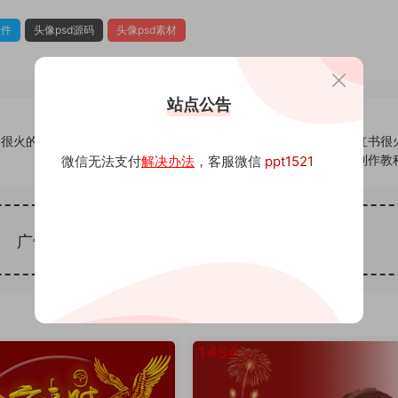
文件
头像psd源码
头像psd素材
站点公告
书很火的签
380头像psd素材源码模板源文件 QQ微信抖音快手小红书很
名百家姓氏头像制作教
微信无法支付
解决办法
，客服微信
ppt1521
广告位招租