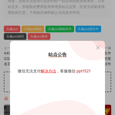
用途，若因非法使用引起的纠纷一切后果由使用者承担，与本
站无关，所收取的费用是用来维系站点运营，性质为买家友情
赞助和打赏，下单购买者即默认为同意本申明
头像psd
头像psd模板
头像psd模板软件
头像psd源文件
头像psd源码
头像psd素材
上一篇
下一篇
440头像psd素材源码模板源文件
442头像psd素材源码模板源文件
站点公告
QQ微信抖音快手小红书很火的签
QQ微信抖音快手小红书很火的签
名百家姓氏头像制作教程软件
名百家姓氏头像制作教程软件
微信无法支付
解决办法
，客服微信
ppt1521
广告位招租
猜你喜欢