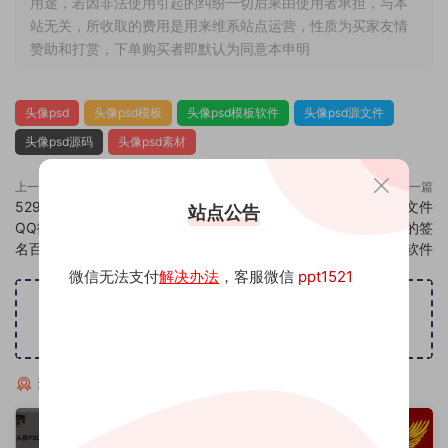
用途，若因非法使用引起的纠纷一切后果由使用者承担，与本
站无关，所收取的费用是用来维系站点运营，性质为买家友情
赞助和打赏，下单购买者即默认为同意本申明
头像psd
头像psd模板
头像psd模板软件
头像psd源文件
头像psd源码
头像psd素材
上一篇
下一篇
529头像psd素材源码模板源文件
531头像psd素材源码模板源文件
站点公告
QQ微信抖音快手小红书很火的签
QQ微信抖音快手小红书很火的签
名百家姓氏头像制作教程软件
名百家姓氏头像制作教程软件
微信无法支付
解决办法
，客服微信
ppt1521
广告位招租
猜你喜欢