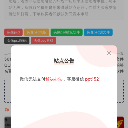
用途，若因非法使用引起的纠纷一切后果由使用者承担，与本
站无关，所收取的费用是用来维系站点运营，性质为买家友情
赞助和打赏，下单购买者即默认为同意本申明
头像psd
头像psd模板
头像psd模板软件
头像psd源文件
头像psd源码
头像psd素材
上一篇
下一篇
561头像psd素材源码模板源文件
563头像psd素材源码模板源文件
站点公告
QQ微信抖音快手小红书很火的签
QQ微信抖音快手小红书很火的签
名百家姓氏头像制作教程软件
名百家姓氏头像制作教程软件
微信无法支付
解决办法
，客服微信
ppt1521
广告位招租
猜你喜欢