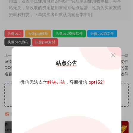
用途，若因非法使用引起的纠纷一切后果由使用者承担，与本
站无关，所收取的费用是用来维系站点运营，性质为买家友情
赞助和打赏，下单购买者即默认为同意本申明
头像psd
头像psd模板
头像psd模板软件
头像psd源文件
头像psd源码
头像psd素材
上一篇
下一篇
565头像psd素材源码模板源文件
567头像psd素材源码模板源文件
站点公告
QQ微信抖音快手小红书很火的签
QQ微信抖音快手小红书很火的签
名百家姓氏头像制作教程软件
名百家姓氏头像制作教程软件
微信无法支付
解决办法
，客服微信
ppt1521
广告位招租
猜你喜欢