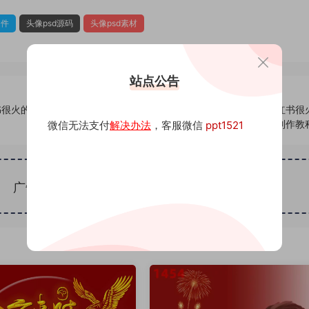
文件
头像psd源码
头像psd素材
站点公告
书很火的签
611头像psd素材源码模板源文件 QQ微信抖音快手小红书很
名百家姓氏头像制作教
微信无法支付
解决办法
，客服微信
ppt1521
广告位招租