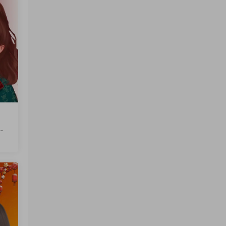
文
火
软