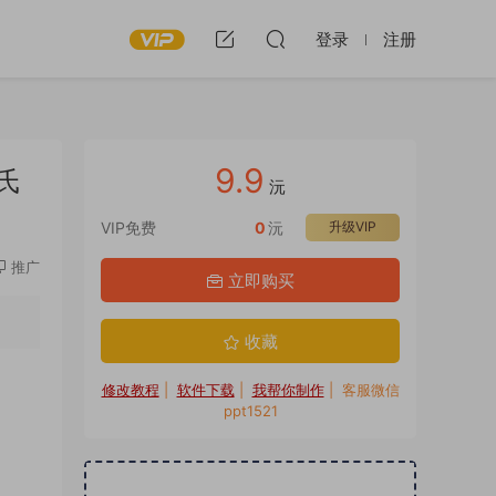
登录
注册
9.9
氏
沅
VIP免费
0
沅
升级VIP
推广
立即购买
收藏
修改教程
|
软件下载
|
我帮你制作
| 客服微信
ppt1521