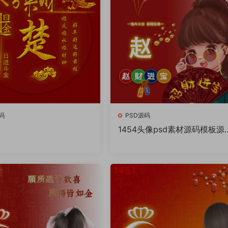
码
PSD源码
1454头像psd素材源码模板源
件 QQ微信抖音快手小红书很
的签名百家姓氏头像制作教程
件