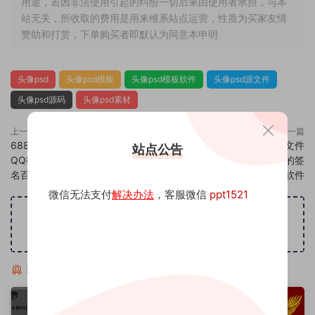
用途，若因非法使用引起的纠纷一切后果由使用者承担，与本
站无关，所收取的费用是用来维系站点运营，性质为买家友情
赞助和打赏，下单购买者即默认为同意本申明
头像psd
头像psd模板
头像psd模板软件
头像psd源文件
头像psd源码
头像psd素材
上一篇
下一篇
688头像psd素材源码模板源文件
690头像psd素材源码模板源文件
站点公告
QQ微信抖音快手小红书很火的签
QQ微信抖音快手小红书很火的签
名百家姓氏头像制作教程软件
名百家姓氏头像制作教程软件
微信无法支付
解决办法
，客服微信
ppt1521
广告位招租
猜你喜欢