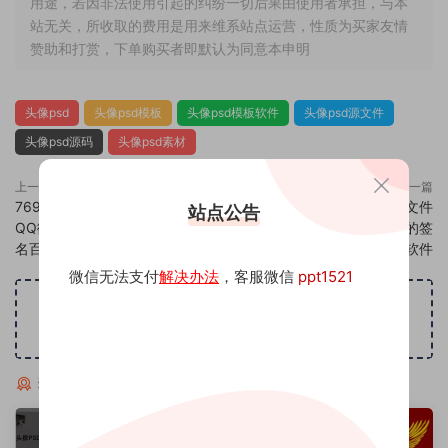
用途，若因非法使用引起的纠纷一切后果由使用者承担，与本
站无关，所收取的费用是用来维系站点运营，性质为买家友情
赞助和打赏，下单购买者即默认为同意本申明
头像psd
头像psd模板
头像psd模板软件
头像psd源文件
头像psd源码
头像psd素材
上一篇
下一篇
769头像psd素材源码模板源文件
771头像psd素材源码模板源文件
站点公告
QQ微信抖音快手小红书很火的签
QQ微信抖音快手小红书很火的签
名百家姓氏头像制作教程软件
名百家姓氏头像制作教程软件
微信无法支付
解决办法
，客服微信
ppt1521
广告位招租
猜你喜欢