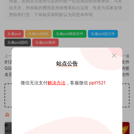
用途，若因非法使用引起的纠纷一切后果由使用者承担，与本
站无关，所收取的费用是用来维系站点运营，性质为买家友情
赞助和打赏，下单购买者即默认为同意本申明
头像psd
头像psd模板
头像psd模板软件
头像psd源文件
头像psd源码
头像psd素材
上一篇
下一篇
812头像psd素材源码模板源文件
814头像psd素材源码模板源文件
站点公告
QQ微信抖音快手小红书很火的签
QQ微信抖音快手小红书很火的签
名百家姓氏头像制作教程软件
名百家姓氏头像制作教程软件
微信无法支付
解决办法
，客服微信
ppt1521
广告位招租
猜你喜欢