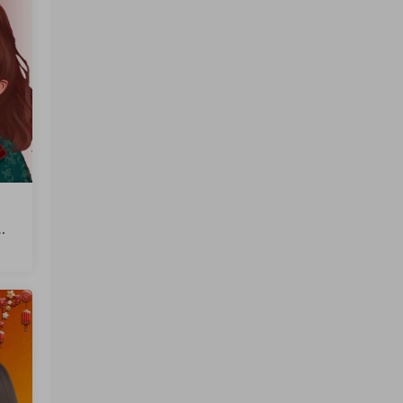
文
火
软