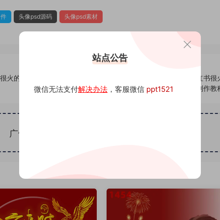
文件
头像psd源码
头像psd素材
站点公告
书很火的签
818头像psd素材源码模板源文件 QQ微信抖音快手小红书很
名百家姓氏头像制作教
微信无法支付
解决办法
，客服微信
ppt1521
广告位招租