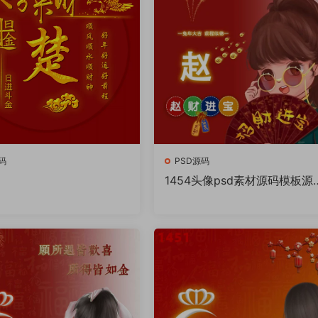
码
PSD源码
1454头像psd素材源码模板源
件 QQ微信抖音快手小红书很
的签名百家姓氏头像制作教程
件