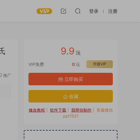
登录
注册
9.9
氏
沅
VIP免费
0
沅
升级VIP
推广
立即购买
收藏
修改教程
|
软件下载
|
我帮你制作
| 客服微信
ppt1521