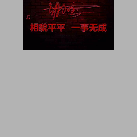
大咖猫博客博客长期更新 大咖猫头像网微信头像 头像男生 头像
女生 情侣头像 动漫头像 可爱头像 卡通头像 帅气头像专用大全
霸气头像 冷酷头像 头像制作 头像设计 做头像的软件 PSD头像
源码免费分享 PSD样机 psd素材 psd模板 psd贴图 微信头像边
框 古风静态头像QQ情侣微信游戏公会头像PSD源文件模板金属
质感3D姓氏头像无人机飞机科技姓氏头像雄鹰金色立体创意头
像木刻质感3d高清头像模板，3D立体蓝色梦幻姓氏签名头像，
金属立体头像素材源文件，木刻粉笔简约3d姓氏签名，QQ头像
PSD源文件，本站精选微信QQ头像PSD源文件素材下载 各种签
名3D情侣公会姓氏科技立体高清简约商务头像PSD源文件，微
信QQ头像签名百家姓氏情侣公会商务男女生PSD源文件素材模