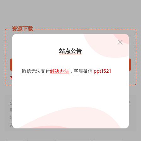
姓名手写头像微信小红书同款模板PSD源文 头像psd源码素材
免费资源网 头像psd模板软件
资源下载
9.9
下载价格
沅
站点公告
VIP免费
升级VIP
立即购买
微信无法支付
解决办法
，客服微信
ppt1521
修改教程
|
软件下载
|
我帮你制作
| 客服微信 ppt1521
本站内容来源于互联网搬运，仅作学习交流，严禁用于商业
用途，若因非法使用引起的纠纷一切后果由使用者承担，与本
站无关，所收取的费用是用来维系站点运营，性质为买家友情
赞助和打赏，下单购买者即默认为同意本申明