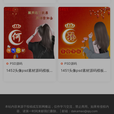
书很火的签名百家姓氏头像制
书很火的签名百家姓氏头像制
作教程软件
作教程软件
PSD源码
PSD源码
1452头像psd素材源码模板源
1451头像psd素材源码模板源
文件 QQ微信抖音快手小红书
文件 QQ微信抖音快手小红书
很火的签名百家姓氏头像制作
很火的签名百家姓氏头像制作
教程软件
教程软件
本站内容来源于投稿或互联网搬运，仅作学习交流，禁止商用。如果有侵权内
容、请第一时间来邮我们删除。 | 邮箱：dakamao@qq.com