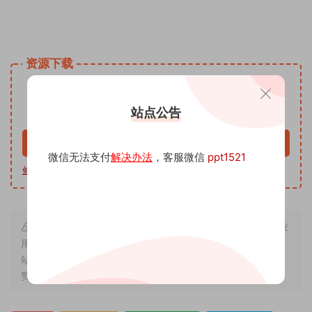
姓名手写头像微信小红书同款模板PSD源文 头像psd源码素材
免费资源网 头像psd模板软件
资源下载
9.9
下载价格
沅
站点公告
VIP免费
升级VIP
立即购买
微信无法支付
解决办法
，客服微信
ppt1521
修改教程
|
软件下载
|
我帮你制作
| 客服微信 ppt1521
本站内容来源于互联网搬运，仅作学习交流，严禁用于商业
用途，若因非法使用引起的纠纷一切后果由使用者承担，与本
站无关，所收取的费用是用来维系站点运营，性质为买家友情
赞助和打赏，下单购买者即默认为同意本申明