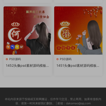
书很火的签名百家姓氏头像制
书很火的签名百家姓氏头像制
作教程软件
作教程软件
PSD源码
PSD源码
1452头像psd素材源码模板源
1451头像psd素材源码模板源
文件 QQ微信抖音快手小红书
文件 QQ微信抖音快手小红书
很火的签名百家姓氏头像制作
很火的签名百家姓氏头像制作
教程软件
教程软件
本站内容来源于投稿或互联网搬运，仅作学习交流，禁止商用。如果有侵权内
容、请第一时间来邮我们删除。 | 邮箱：dakamao@qq.com