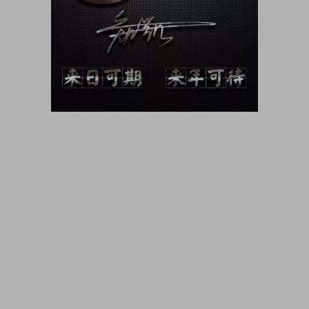
大咖猫博客博客长期更新 大咖猫头像网微信头像 头像男生 头像
女生 情侣头像 动漫头像 可爱头像 卡通头像 帅气头像专用大全
霸气头像 冷酷头像 头像制作 头像设计 做头像的软件 PSD头像
源码免费分享 PSD样机 psd素材 psd模板 psd贴图 微信头像边
框 古风静态头像QQ情侣微信游戏公会头像PSD源文件模板金属
质感3D姓氏头像无人机飞机科技姓氏头像雄鹰金色立体创意头
像木刻质感3d高清头像模板，3D立体蓝色梦幻姓氏签名头像，
金属立体头像素材源文件，木刻粉笔简约3d姓氏签名，QQ头像
PSD源文件，本站精选微信QQ头像PSD源文件素材下载 各种签
名3D情侣公会姓氏科技立体高清简约商务头像PSD源文件，微
信QQ头像签名百家姓氏情侣公会商务男女生PSD源文件素材模