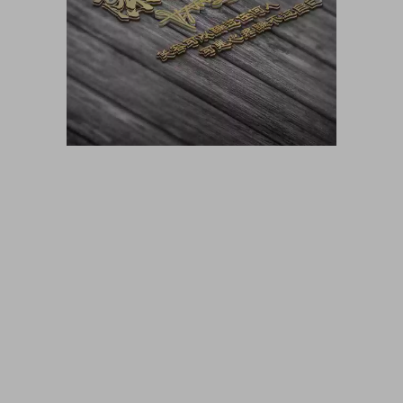
大咖猫博客博客长期更新 大咖猫头像网微信头像 头像男生 头像
女生 情侣头像 动漫头像 可爱头像 卡通头像 帅气头像专用大全
霸气头像 冷酷头像 头像制作 头像设计 做头像的软件 PSD头像
源码免费分享 PSD样机 psd素材 psd模板 psd贴图 微信头像边
框 古风静态头像QQ情侣微信游戏公会头像PSD源文件模板金属
质感3D姓氏头像无人机飞机科技姓氏头像雄鹰金色立体创意头
像木刻质感3d高清头像模板，3D立体蓝色梦幻姓氏签名头像，
金属立体头像素材源文件，木刻粉笔简约3d姓氏签名，QQ头像
PSD源文件，本站精选微信QQ头像PSD源文件素材下载 各种签
名3D情侣公会姓氏科技立体高清简约商务头像PSD源文件，微
信QQ头像签名百家姓氏情侣公会商务男女生PSD源文件素材模