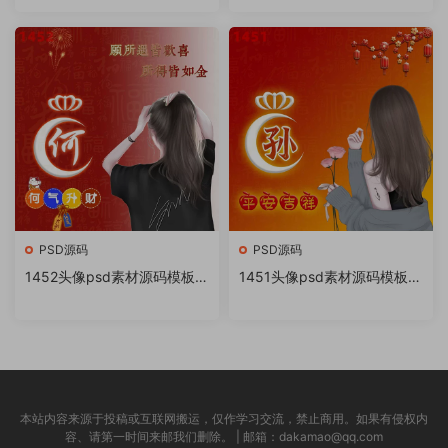
书很火的签名百家姓氏头像制
书很火的签名百家姓氏头像制
作教程软件
作教程软件
PSD源码
PSD源码
1452头像psd素材源码模板源
1451头像psd素材源码模板源
文件 QQ微信抖音快手小红书
文件 QQ微信抖音快手小红书
很火的签名百家姓氏头像制作
很火的签名百家姓氏头像制作
教程软件
教程软件
本站内容来源于投稿或互联网搬运，仅作学习交流，禁止商用。如果有侵权内
容、请第一时间来邮我们删除。 | 邮箱：dakamao@qq.com