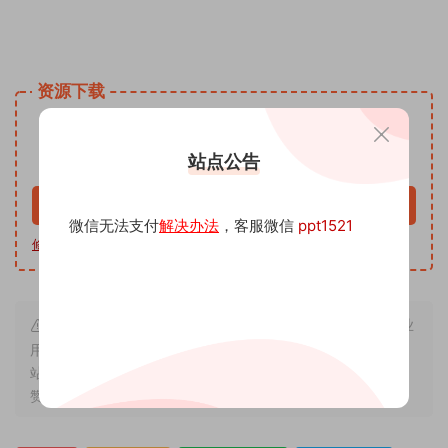
姓名手写头像微信小红书同款模板PSD源文 头像psd源码素材
免费资源网 头像psd模板软件
资源下载
9.9
下载价格
沅
站点公告
VIP免费
升级VIP
立即购买
微信无法支付
解决办法
，客服微信
ppt1521
修改教程
|
软件下载
|
我帮你制作
| 客服微信 ppt1521
本站内容来源于互联网搬运，仅作学习交流，严禁用于商业
用途，若因非法使用引起的纠纷一切后果由使用者承担，与本
站无关，所收取的费用是用来维系站点运营，性质为买家友情
赞助和打赏，下单购买者即默认为同意本申明