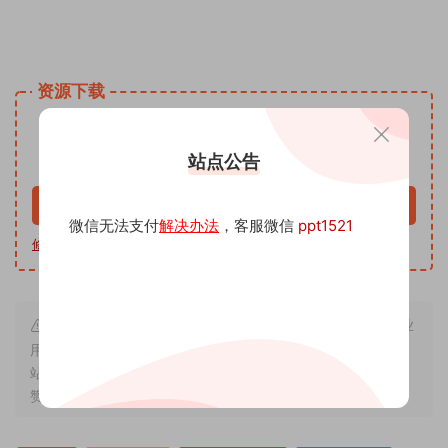
姓名手写头像微信小红书同款模板PSD源文 头像psd源码素材
免费资源网 头像psd模板软件
资源下载
9.9
下载价格
沅
站点公告
VIP免费
升级VIP
立即购买
微信无法支付
解决办法
，客服微信
ppt1521
修改教程
|
软件下载
|
我帮你制作
| 客服微信 ppt1521
本站内容来源于互联网搬运，仅作学习交流，严禁用于商业
用途，若因非法使用引起的纠纷一切后果由使用者承担，与本
站无关，所收取的费用是用来维系站点运营，性质为买家友情
赞助和打赏，下单购买者即默认为同意本申明