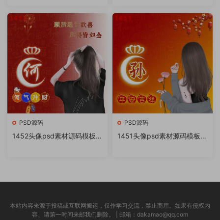
书很火的签名百家姓氏头像制
书很火的签名百家姓氏头像制
作教程软件
作教程软件
PSD源码
PSD源码
1452头像psd素材源码模板源
1451头像psd素材源码模板源
文件 QQ微信抖音快手小红书
文件 QQ微信抖音快手小红书
很火的签名百家姓氏头像制作
很火的签名百家姓氏头像制作
教程软件
教程软件
本站内容来源于投稿或互联网搬运，仅作学习交流，禁止商用。如果有侵权内
容、请第一时间来邮我们删除。 | 邮箱：dakamao@qq.com