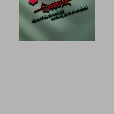
大咖猫博客博客长期更新 大咖猫头像网微信头像 头像男生 头像
女生 情侣头像 动漫头像 可爱头像 卡通头像 帅气头像专用大全
霸气头像 冷酷头像 头像制作 头像设计 做头像的软件 PSD头像
源码免费分享 PSD样机 psd素材 psd模板 psd贴图 微信头像边
框 古风静态头像QQ情侣微信游戏公会头像PSD源文件模板金属
质感3D姓氏头像无人机飞机科技姓氏头像雄鹰金色立体创意头
像木刻质感3d高清头像模板，3D立体蓝色梦幻姓氏签名头像，
金属立体头像素材源文件，木刻粉笔简约3d姓氏签名，QQ头像
PSD源文件，本站精选微信QQ头像PSD源文件素材下载 各种签
名3D情侣公会姓氏科技立体高清简约商务头像PSD源文件，微
信QQ头像签名百家姓氏情侣公会商务男女生PSD源文件素材模