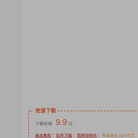
psd素材图片供您下载使用。头像PSD源码,
像PSD源码,公会头像PSD源码,签名头像P
psd模板 psd设计 psd样机网站 psd样机
侣姓氏谐音梗头像卡通签名PSD模板源文
设计图片艺术字姓氏个性制作，抖音直播间模
抖音直播励志AI艺术字十二生肖psd文件
景素材psd源文件模板制作，国庆节红色渐
全家福一家三口奶茶卡通双姓氏谐音头像素
小红书同款模板PSD源文件，抖音直播同
快手半无人直播防姓名手写头像微信小红书同款
资源下载
9.9
下载价格
沅
修改教程
|
软件下载
|
我帮你制作
| 客服微信 ppt1521