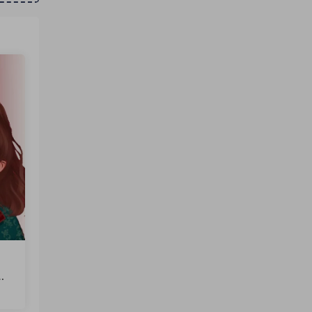
文
火
软