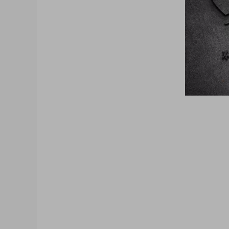
大咖猫博客博客长期更新 大咖猫头像网微信头
像 帅气头像专用大全 霸气头像 冷酷头像 头
机 psd素材 psd模板 psd贴图 微信
质感3D姓氏头像无人机飞机科技姓氏头像
梦幻姓氏签名头像，金属立体头像素材源文
选微信QQ头像PSD源文件素材下载 各种
信QQ头像签名百家姓氏情侣公会商务男女生
素材模板源码，各种签名3D情侣男女生公会