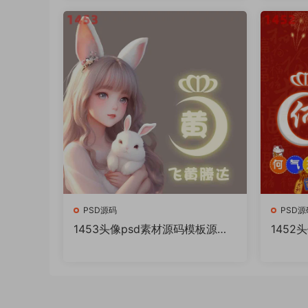
PSD源码
PSD源
1453头像psd素材源码模板源文
1452
件 QQ微信抖音快手小红书很火
件 Q
的签名百家姓氏头像制作教程软
的签名
件
件