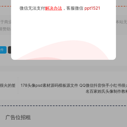
微信无法支付
解决办法
，客服微信
ppt1521
于商业用途，若因非法使用引起的纠纷一切后果由使用者承担，与本站
情赞助和打赏，下单购买者即默认为同意本申明
文件
头像psd源码
头像psd素材
书很火的签
178头像psd素材源码模板源文件 QQ微信抖音快手小红书很
名百家姓氏头像制作教
广告位招租