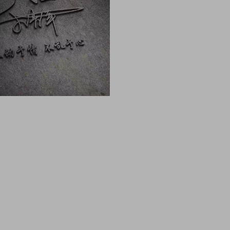
像 头像男生 头像女生 情侣头像 动漫头像 可爱头像 
像制作 头像设计 做头像的软件 PSD头像源码免费分享 P
头像边框 古风静态头像QQ情侣微信游戏公会头像PSD源文件模
雄鹰金色立体创意头像木刻质感3d高清头像模板，3D立
件，木刻粉笔简约3d姓氏签名，QQ头像PSD源文件，
签名3D情侣公会姓氏科技立体高清简约商务头像PSD源文
PSD源文件素材模板源码，本站精选微信QQ头像PSD
姓氏科技立体高清简约商务头像PSD源文件，这里有海