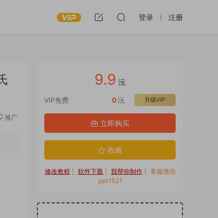
登录
注册
9.9
氏
沅
VIP免费
0
沅
升级VIP
推广
立即购买
收藏
修改教程
|
软件下载
|
我帮你制作
| 客服微信
ppt1521