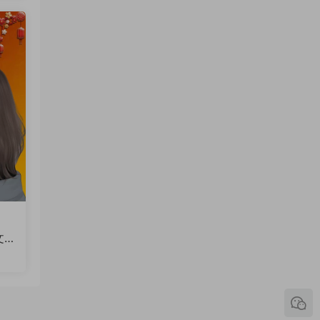
文
火
软