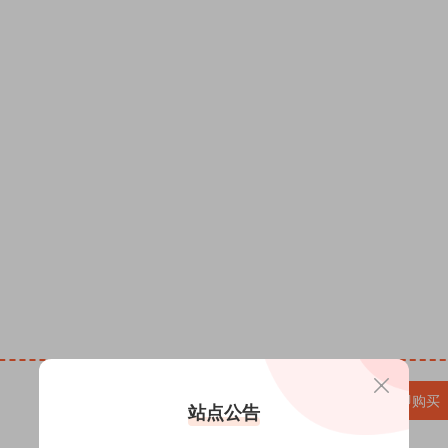
微信头像PSD源码,QQ头像PSD源码,情侣头像PSD源码,
SD源码,卡通头像PSD源码,男女生头像PSD源码，免费ps
素材 psd下载，头像psd头像 全家福psd头像 头像设计psd
件制作半无人直播教程，热销签名头像PSD源码模板文件
板制作设计全家福姓氏头像微信背景素材psd源文件，2
模板定制素材姓氏头像，抖音直播间十二生肖励志姓氏头像
变奶茶情侣姓氏微信头像抖音快手直播psd模板源文件，
材PSD源文件模板，抖音快手半无人直播AI肌肉男孩头
款双姓氏情侣背景图PSD素材头像制作微信谐音梗签名图
模板PSD源文 头像psd源码素材免费资源网 头像ps
VIP免费
升级VIP
立即购买
站点公告