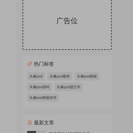
广告位
热门标签
卡通头
SD样
头像psd
头像psd素材
头像psd模板
板金属
头像psd源码
头像psd源文件
体蓝色
头像psd模板软件
本站精
件，微
源文件
最新文章
量头像