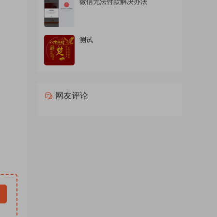
微信无法付款解决办法
商务头
d素材
 ，情
测试
包素材
024
微信背
新直播
网友评论
像微信
，抖音
d模板
软件