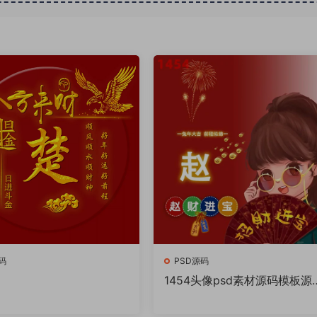
码
PSD源码
1454头像psd素材源码模板源
件 QQ微信抖音快手小红书很
的签名百家姓氏头像制作教程