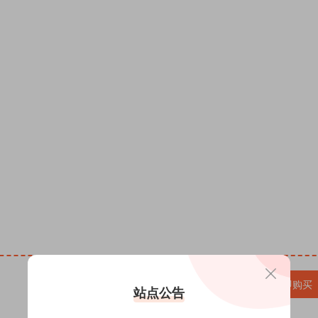
微信头像PSD源码,QQ头像PSD源码,情侣头像PSD源码,
SD源码,卡通头像PSD源码,男女生头像PSD源码，免费ps
素材 psd下载，头像psd头像 全家福psd头像 头像设计psd
件制作半无人直播教程，热销签名头像PSD源码模板文件
板制作设计全家福姓氏头像微信背景素材psd源文件，2
模板定制素材姓氏头像，抖音直播间十二生肖励志姓氏头像
变奶茶情侣姓氏微信头像抖音快手直播psd模板源文件，
材PSD源文件模板，抖音快手半无人直播AI肌肉男孩头
款双姓氏情侣背景图PSD素材头像制作微信谐音梗签名图
模板PSD源文 头像psd源码素材免费资源网 头像ps
VIP免费
升级VIP
立即购买
站点公告