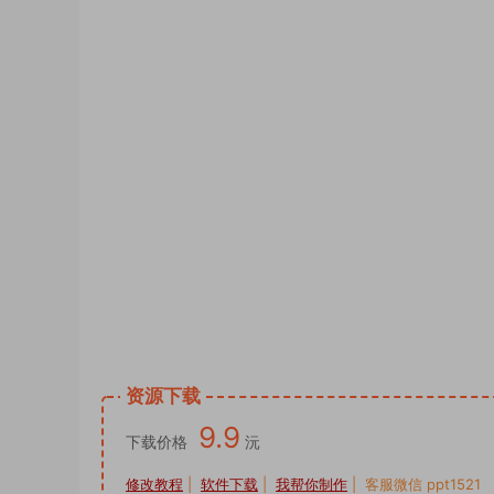
psd素材图片供您下载使用。头像PSD源码,
像PSD源码,公会头像PSD源码,签名头像P
psd模板 psd设计 psd样机网站 psd样机
侣姓氏谐音梗头像卡通签名PSD模板源文
设计图片艺术字姓氏个性制作，抖音直播间模
抖音直播励志AI艺术字十二生肖psd文件
景素材psd源文件模板制作，国庆节红色渐
全家福一家三口奶茶卡通双姓氏谐音头像素
小红书同款模板PSD源文件，抖音直播同
快手半无人直播防姓名手写头像微信小红书同款
资源下载
9.9
下载价格
沅
修改教程
|
软件下载
|
我帮你制作
| 客服微信 ppt1521