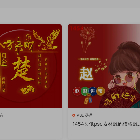
码
PSD源码
1454头像psd素材源码模板源
件 QQ微信抖音快手小红书很
的签名百家姓氏头像制作教程