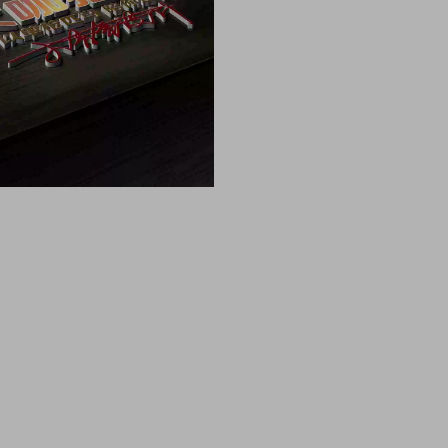
像 头像男生 头像女生 情侣头像 动漫头像 可爱头像 
像制作 头像设计 做头像的软件 PSD头像源码免费分享 P
头像边框 古风静态头像QQ情侣微信游戏公会头像PSD源文件模
雄鹰金色立体创意头像木刻质感3d高清头像模板，3D立
件，木刻粉笔简约3d姓氏签名，QQ头像PSD源文件，
签名3D情侣公会姓氏科技立体高清简约商务头像PSD源文
PSD源文件素材模板源码，本站精选微信QQ头像PSD
姓氏科技立体高清简约商务头像PSD源文件，这里有海