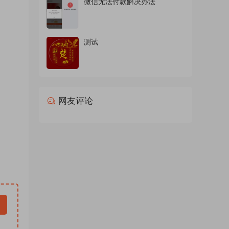
微信无法付款解决办法
商务头
d素材
 ，情
测试
包素材
024
微信背
新直播
网友评论
像微信
，抖音
d模板
软件