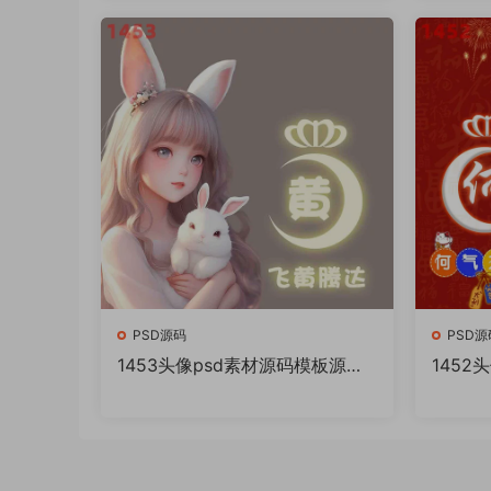
PSD源码
PSD源
1453头像psd素材源码模板源文
1452
件 QQ微信抖音快手小红书很火
件 Q
的签名百家姓氏头像制作教程软
的签名
件
件