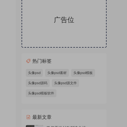
广告位
热门标签
卡通头
SD样
头像psd
头像psd素材
头像psd模板
板金属
头像psd源码
头像psd源文件
体蓝色
头像psd模板软件
本站精
件，微
源文件
最新文章
量头像