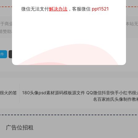
微信无法支付
解决办法
，客服微信
ppt1521
于商业用途，若因非法使用引起的纠纷一切后果由使用者承担，与本站
情赞助和打赏，下单购买者即默认为同意本申明
文件
头像psd源码
头像psd素材
书很火的签
180头像psd素材源码模板源文件 QQ微信抖音快手小红书很
名百家姓氏头像制作教
广告位招租