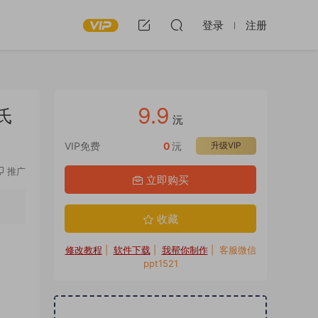
登录
注册
9.9
氏
沅
VIP免费
0
沅
升级VIP
推广
立即购买
收藏
修改教程
|
软件下载
|
我帮你制作
| 客服微信
ppt1521