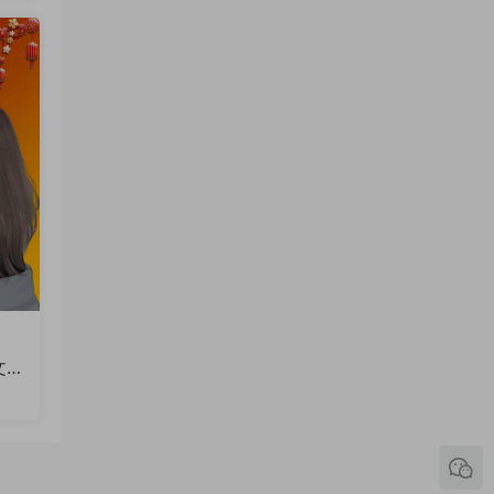
文
火
软