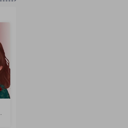
文
火
软