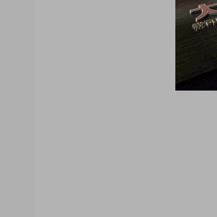
大咖猫博客博客长期更新 大咖猫头像网微信头
像 帅气头像专用大全 霸气头像 冷酷头像 头
机 psd素材 psd模板 psd贴图 微信
质感3D姓氏头像无人机飞机科技姓氏头像
梦幻姓氏签名头像，金属立体头像素材源文
选微信QQ头像PSD源文件素材下载 各种
信QQ头像签名百家姓氏情侣公会商务男女生
素材模板源码，各种签名3D情侣男女生公会