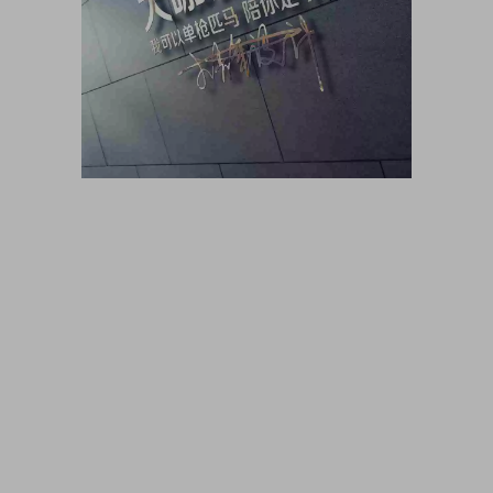
大咖猫博客博客长期更新 大咖猫头像网微信头像 头像男生 头像
女生 情侣头像 动漫头像 可爱头像 卡通头像 帅气头像专用大全
霸气头像 冷酷头像 头像制作 头像设计 做头像的软件 PSD头像
源码免费分享 PSD样机 psd素材 psd模板 psd贴图 微信头像边
框 古风静态头像QQ情侣微信游戏公会头像PSD源文件模板金属
质感3D姓氏头像无人机飞机科技姓氏头像雄鹰金色立体创意头
像木刻质感3d高清头像模板，3D立体蓝色梦幻姓氏签名头像，
金属立体头像素材源文件，木刻粉笔简约3d姓氏签名，QQ头像
PSD源文件，本站精选微信QQ头像PSD源文件素材下载 各种签
名3D情侣公会姓氏科技立体高清简约商务头像PSD源文件，微
信QQ头像签名百家姓氏情侣公会商务男女生PSD源文件素材模