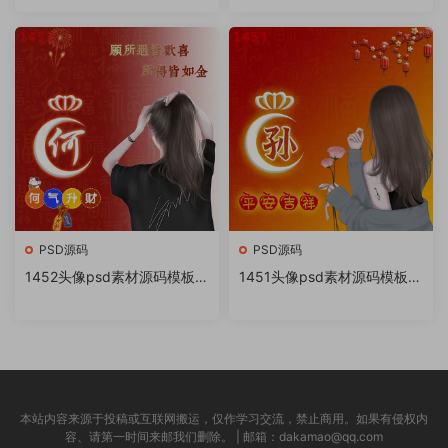
书很火的签名百家姓氏头像制
书很火的签名百家姓氏头像制
作教程软件
作教程软件
PSD源码
PSD源码
1452头像psd素材源码模板源
1451头像psd素材源码模板源
文件 QQ微信抖音快手小红书
文件 QQ微信抖音快手小红书
很火的签名百家姓氏头像制作
很火的签名百家姓氏头像制作
教程软件
教程软件
本站内容来源于投稿或互联网搬运，仅作学习交流，禁止商用。如果有侵权内
容、请第一时间来邮我们删除。 | 邮箱：dakamao@qq.com