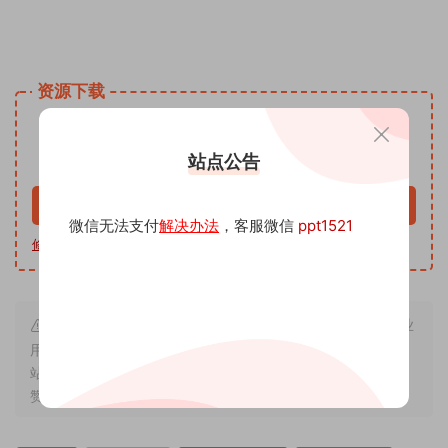
姓名手写头像微信小红书同款模板PSD源文 头像psd源码素材
免费资源网 头像psd模板软件
资源下载
9.9
下载价格
沅
站点公告
VIP免费
升级VIP
立即购买
微信无法支付
解决办法
，客服微信
ppt1521
修改教程
|
软件下载
|
我帮你制作
| 客服微信 ppt1521
本站内容来源于互联网搬运，仅作学习交流，严禁用于商业
用途，若因非法使用引起的纠纷一切后果由使用者承担，与本
站无关，所收取的费用是用来维系站点运营，性质为买家友情
赞助和打赏，下单购买者即默认为同意本申明