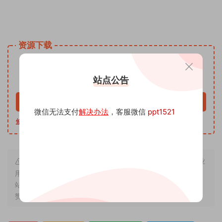
姓名手写头像微信小红书同款模板PSD源文 头像psd源码素材
免费资源网 头像psd模板软件
资源下载
9.9
下载价格
沅
站点公告
VIP免费
升级VIP
立即购买
微信无法支付
解决办法
，客服微信
ppt1521
修改教程
|
软件下载
|
我帮你制作
| 客服微信 ppt1521
本站内容来源于互联网搬运，仅作学习交流，严禁用于商业
用途，若因非法使用引起的纠纷一切后果由使用者承担，与本
站无关，所收取的费用是用来维系站点运营，性质为买家友情
赞助和打赏，下单购买者即默认为同意本申明