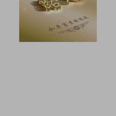
大咖猫博客博客长期更新 大咖猫头像网微信头像 头像男生 头像
女生 情侣头像 动漫头像 可爱头像 卡通头像 帅气头像专用大全
霸气头像 冷酷头像 头像制作 头像设计 做头像的软件 PSD头像
源码免费分享 PSD样机 psd素材 psd模板 psd贴图 微信头像边
框 古风静态头像QQ情侣微信游戏公会头像PSD源文件模板金属
质感3D姓氏头像无人机飞机科技姓氏头像雄鹰金色立体创意头
像木刻质感3d高清头像模板，3D立体蓝色梦幻姓氏签名头像，
金属立体头像素材源文件，木刻粉笔简约3d姓氏签名，QQ头像
PSD源文件，本站精选微信QQ头像PSD源文件素材下载 各种签
名3D情侣公会姓氏科技立体高清简约商务头像PSD源文件，微
信QQ头像签名百家姓氏情侣公会商务男女生PSD源文件素材模