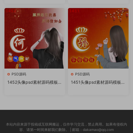
书很火的签名百家姓氏头像制
书很火的签名百家姓氏头像制
作教程软件
作教程软件
PSD源码
PSD源码
1452头像psd素材源码模板源
1451头像psd素材源码模板源
文件 QQ微信抖音快手小红书
文件 QQ微信抖音快手小红书
很火的签名百家姓氏头像制作
很火的签名百家姓氏头像制作
教程软件
教程软件
本站内容来源于投稿或互联网搬运，仅作学习交流，禁止商用。如果有侵权内
容、请第一时间来邮我们删除。 | 邮箱：dakamao@qq.com