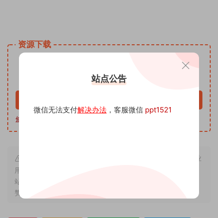
姓名手写头像微信小红书同款模板PSD源文 头像psd源码素材
免费资源网 头像psd模板软件
资源下载
9.9
下载价格
沅
站点公告
VIP免费
升级VIP
立即购买
微信无法支付
解决办法
，客服微信
ppt1521
修改教程
|
软件下载
|
我帮你制作
| 客服微信 ppt1521
本站内容来源于互联网搬运，仅作学习交流，严禁用于商业
用途，若因非法使用引起的纠纷一切后果由使用者承担，与本
站无关，所收取的费用是用来维系站点运营，性质为买家友情
赞助和打赏，下单购买者即默认为同意本申明