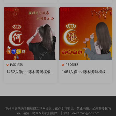
书很火的签名百家姓氏头像制
书很火的签名百家姓氏头像制
作教程软件
作教程软件
PSD源码
PSD源码
1452头像psd素材源码模板源
1451头像psd素材源码模板源
文件 QQ微信抖音快手小红书
文件 QQ微信抖音快手小红书
很火的签名百家姓氏头像制作
很火的签名百家姓氏头像制作
教程软件
教程软件
本站内容来源于投稿或互联网搬运，仅作学习交流，禁止商用。如果有侵权内
容、请第一时间来邮我们删除。 | 邮箱：dakamao@qq.com