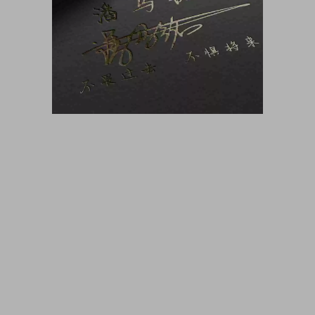
大咖猫博客博客长期更新 大咖猫头像网微信头像 头像男生 头像
女生 情侣头像 动漫头像 可爱头像 卡通头像 帅气头像专用大全
霸气头像 冷酷头像 头像制作 头像设计 做头像的软件 PSD头像
源码免费分享 PSD样机 psd素材 psd模板 psd贴图 微信头像边
框 古风静态头像QQ情侣微信游戏公会头像PSD源文件模板金属
质感3D姓氏头像无人机飞机科技姓氏头像雄鹰金色立体创意头
像木刻质感3d高清头像模板，3D立体蓝色梦幻姓氏签名头像，
金属立体头像素材源文件，木刻粉笔简约3d姓氏签名，QQ头像
PSD源文件，本站精选微信QQ头像PSD源文件素材下载 各种签
名3D情侣公会姓氏科技立体高清简约商务头像PSD源文件，微
信QQ头像签名百家姓氏情侣公会商务男女生PSD源文件素材模