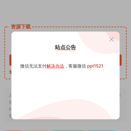
姓名手写头像微信小红书同款模板PSD源文 头像psd源码素材
免费资源网 头像psd模板软件
资源下载
9.9
下载价格
沅
站点公告
VIP免费
升级VIP
立即购买
微信无法支付
解决办法
，客服微信
ppt1521
修改教程
|
软件下载
|
我帮你制作
| 客服微信 ppt1521
本站内容来源于互联网搬运，仅作学习交流，严禁用于商业
用途，若因非法使用引起的纠纷一切后果由使用者承担，与本
站无关，所收取的费用是用来维系站点运营，性质为买家友情
赞助和打赏，下单购买者即默认为同意本申明