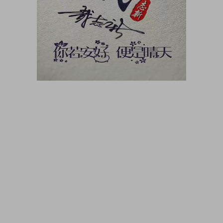
大咖猫博客博客长期更新 大咖猫头像网微信头像 头像男生 头像
女生 情侣头像 动漫头像 可爱头像 卡通头像 帅气头像专用大全
霸气头像 冷酷头像 头像制作 头像设计 做头像的软件 PSD头像
源码免费分享 PSD样机 psd素材 psd模板 psd贴图 微信头像边
框 古风静态头像QQ情侣微信游戏公会头像PSD源文件模板金属
质感3D姓氏头像无人机飞机科技姓氏头像雄鹰金色立体创意头
像木刻质感3d高清头像模板，3D立体蓝色梦幻姓氏签名头像，
金属立体头像素材源文件，木刻粉笔简约3d姓氏签名，QQ头像
PSD源文件，本站精选微信QQ头像PSD源文件素材下载 各种签
名3D情侣公会姓氏科技立体高清简约商务头像PSD源文件，微
信QQ头像签名百家姓氏情侣公会商务男女生PSD源文件素材模