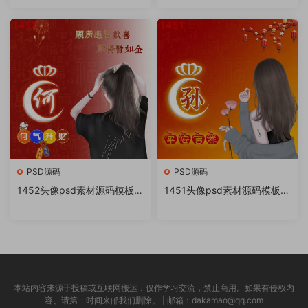
书很火的签名百家姓氏头像制
书很火的签名百家姓氏头像制
作教程软件
作教程软件
PSD源码
PSD源码
1452头像psd素材源码模板源
1451头像psd素材源码模板源
文件 QQ微信抖音快手小红书
文件 QQ微信抖音快手小红书
很火的签名百家姓氏头像制作
很火的签名百家姓氏头像制作
教程软件
教程软件
本站内容来源于投稿或互联网搬运，仅作学习交流，禁止商用。如果有侵权内
容、请第一时间来邮我们删除。 | 邮箱：dakamao@qq.com