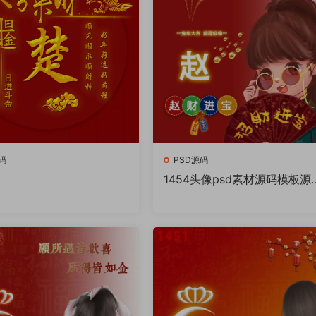
码
PSD源码
1454头像psd素材源码模板源
件 QQ微信抖音快手小红书很
的签名百家姓氏头像制作教程
件