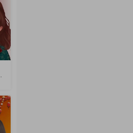
文
火
软