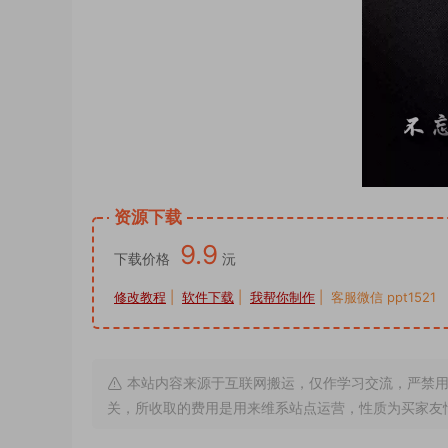
资源下载
9.9
下载价格
沅
修改教程
|
软件下载
|
我帮你制作
| 客服微信 ppt1521
本站内容来源于互联网搬运，仅作学习交流，严禁用
关，所收取的费用是用来维系站点运营，性质为买家友