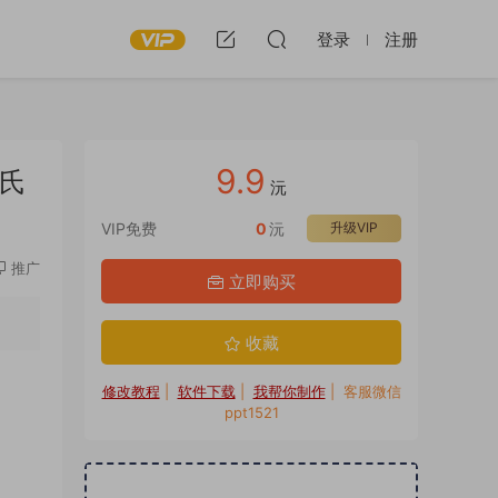
登录
注册
9.9
姓氏
沅
VIP免费
0
沅
升级VIP
推广
立即购买
收藏
修改教程
|
软件下载
|
我帮你制作
| 客服微信
ppt1521