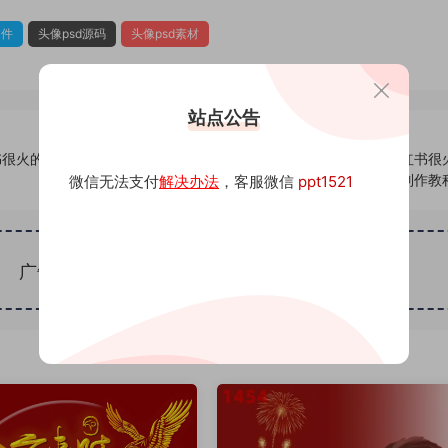
文件
头像psd源码
头像psd素材
站点公告
书很火的签
347头像psd素材源码模板源文件 QQ微信抖音快手小红书很
名百家姓氏头像制作教
微信无法支付
解决办法
，客服微信
ppt1521
广告位招租