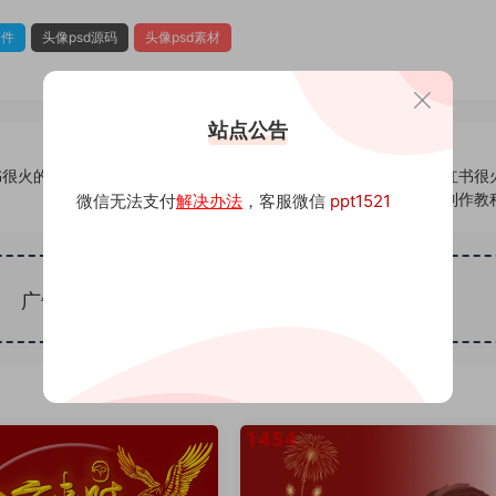
文件
头像psd源码
头像psd素材
站点公告
书很火的签
350头像psd素材源码模板源文件 QQ微信抖音快手小红书很
名百家姓氏头像制作教
微信无法支付
解决办法
，客服微信
ppt1521
广告位招租