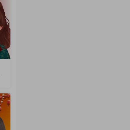
文
火
软