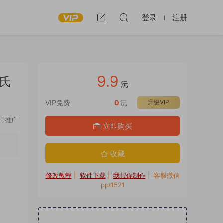
登录
注册
9.9
姓氏
沅
VIP免费
0
沅
升级VIP
推广
立即购买
收藏
修改教程
|
软件下载
|
我帮你制作
| 客服微信
ppt1521