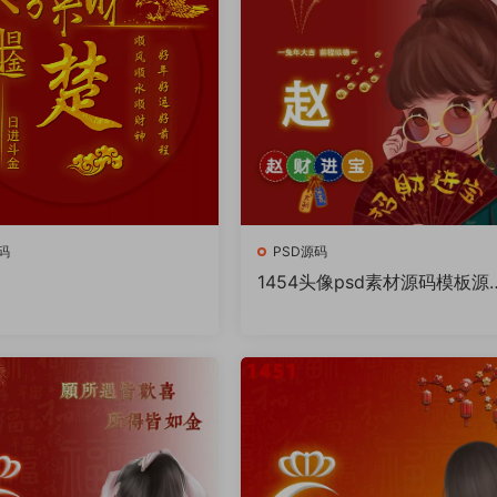
码
PSD源码
1454头像psd素材源码模板源
件 QQ微信抖音快手小红书很
的签名百家姓氏头像制作教程
件