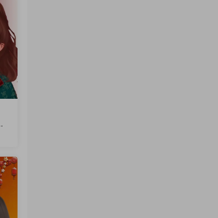
文
火
软