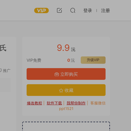
登录
注册
9.9
姓氏
沅
VIP免费
0
沅
升级VIP
推广
立即购买
收藏
修改教程
|
软件下载
|
我帮你制作
| 客服微信
ppt1521