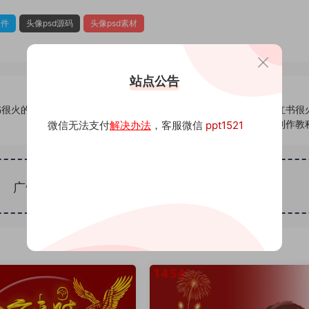
文件
头像psd源码
头像psd素材
站点公告
书很火的签
367头像psd素材源码模板源文件 QQ微信抖音快手小红书很
名百家姓氏头像制作教
微信无法支付
解决办法
，客服微信
ppt1521
广告位招租