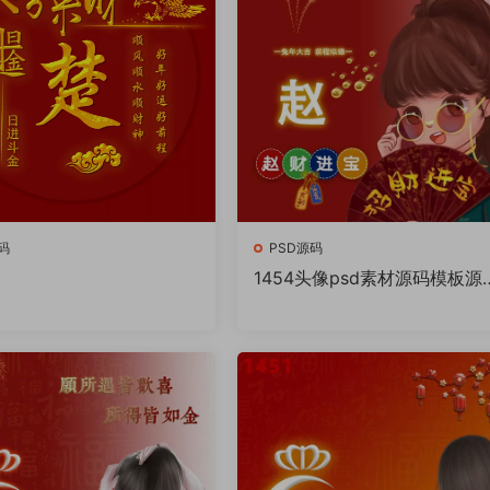
码
PSD源码
1454头像psd素材源码模板源
件 QQ微信抖音快手小红书很
的签名百家姓氏头像制作教程
件