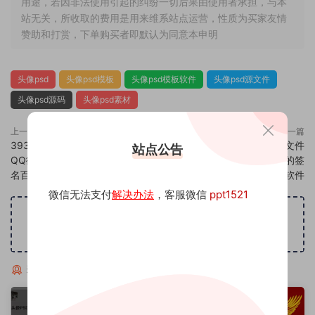
用途，若因非法使用引起的纠纷一切后果由使用者承担，与本
站无关，所收取的费用是用来维系站点运营，性质为买家友情
赞助和打赏，下单购买者即默认为同意本申明
头像psd
头像psd模板
头像psd模板软件
头像psd源文件
头像psd源码
头像psd素材
上一篇
下一篇
393头像psd素材源码模板源文件
395头像psd素材源码模板源文件
站点公告
QQ微信抖音快手小红书很火的签
QQ微信抖音快手小红书很火的签
名百家姓氏头像制作教程软件
名百家姓氏头像制作教程软件
微信无法支付
解决办法
，客服微信
ppt1521
广告位招租
猜你喜欢