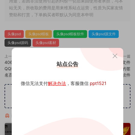
用途，若因非法使用引起的纠纷一切后果由使用者承担，与本
站无关，所收取的费用是用来维系站点运营，性质为买家友情
赞助和打赏，下单购买者即默认为同意本申明
头像psd
头像psd模板
头像psd模板软件
头像psd源文件
头像psd源码
头像psd素材
上一篇
下一篇
406头像psd素材源码模板源文件
408头像psd素材源码模板源文件
站点公告
QQ微信抖音快手小红书很火的签
QQ微信抖音快手小红书很火的签
名百家姓氏头像制作教程软件
名百家姓氏头像制作教程软件
微信无法支付
解决办法
，客服微信
ppt1521
广告位招租
猜你喜欢