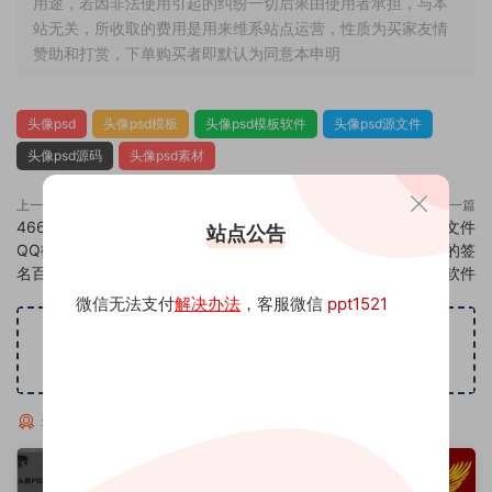
用途，若因非法使用引起的纠纷一切后果由使用者承担，与本
站无关，所收取的费用是用来维系站点运营，性质为买家友情
赞助和打赏，下单购买者即默认为同意本申明
头像psd
头像psd模板
头像psd模板软件
头像psd源文件
头像psd源码
头像psd素材
上一篇
下一篇
466头像psd素材源码模板源文件
468头像psd素材源码模板源文件
站点公告
QQ微信抖音快手小红书很火的签
QQ微信抖音快手小红书很火的签
名百家姓氏头像制作教程软件
名百家姓氏头像制作教程软件
微信无法支付
解决办法
，客服微信
ppt1521
广告位招租
猜你喜欢