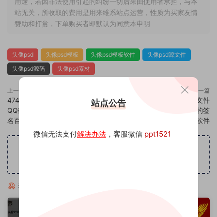
用途，若因非法使用引起的纠纷一切后果由使用者承担，与本
站无关，所收取的费用是用来维系站点运营，性质为买家友情
赞助和打赏，下单购买者即默认为同意本申明
头像psd
头像psd模板
头像psd模板软件
头像psd源文件
头像psd源码
头像psd素材
上一篇
下一篇
474头像psd素材源码模板源文件
476头像psd素材源码模板源文件
站点公告
QQ微信抖音快手小红书很火的签
QQ微信抖音快手小红书很火的签
名百家姓氏头像制作教程软件
名百家姓氏头像制作教程软件
微信无法支付
解决办法
，客服微信
ppt1521
广告位招租
猜你喜欢