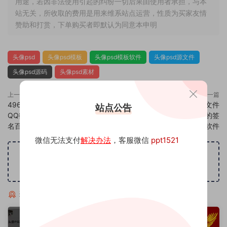
用途，若因非法使用引起的纠纷一切后果由使用者承担，与本
站无关，所收取的费用是用来维系站点运营，性质为买家友情
赞助和打赏，下单购买者即默认为同意本申明
头像psd
头像psd模板
头像psd模板软件
头像psd源文件
头像psd源码
头像psd素材
上一篇
下一篇
496头像psd素材源码模板源文件
498头像psd素材源码模板源文件
站点公告
QQ微信抖音快手小红书很火的签
QQ微信抖音快手小红书很火的签
名百家姓氏头像制作教程软件
名百家姓氏头像制作教程软件
微信无法支付
解决办法
，客服微信
ppt1521
广告位招租
猜你喜欢