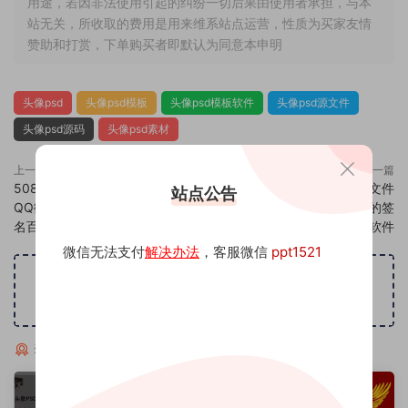
用途，若因非法使用引起的纠纷一切后果由使用者承担，与本
站无关，所收取的费用是用来维系站点运营，性质为买家友情
赞助和打赏，下单购买者即默认为同意本申明
头像psd
头像psd模板
头像psd模板软件
头像psd源文件
头像psd源码
头像psd素材
上一篇
下一篇
508头像psd素材源码模板源文件
510头像psd素材源码模板源文件
站点公告
QQ微信抖音快手小红书很火的签
QQ微信抖音快手小红书很火的签
名百家姓氏头像制作教程软件
名百家姓氏头像制作教程软件
微信无法支付
解决办法
，客服微信
ppt1521
广告位招租
猜你喜欢