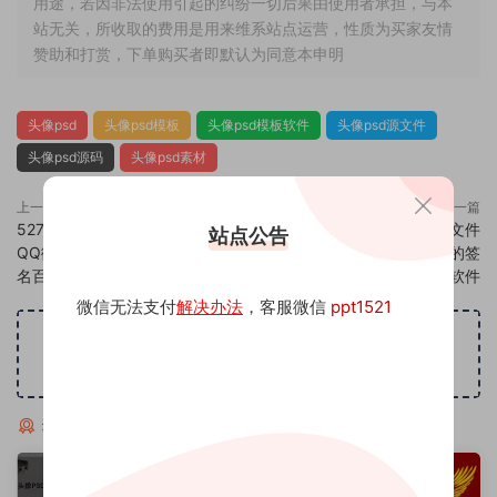
用途，若因非法使用引起的纠纷一切后果由使用者承担，与本
站无关，所收取的费用是用来维系站点运营，性质为买家友情
赞助和打赏，下单购买者即默认为同意本申明
头像psd
头像psd模板
头像psd模板软件
头像psd源文件
头像psd源码
头像psd素材
上一篇
下一篇
527头像psd素材源码模板源文件
529头像psd素材源码模板源文件
站点公告
QQ微信抖音快手小红书很火的签
QQ微信抖音快手小红书很火的签
名百家姓氏头像制作教程软件
名百家姓氏头像制作教程软件
微信无法支付
解决办法
，客服微信
ppt1521
广告位招租
猜你喜欢