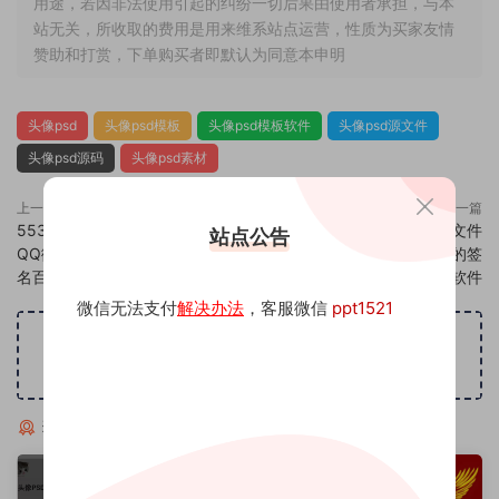
用途，若因非法使用引起的纠纷一切后果由使用者承担，与本
站无关，所收取的费用是用来维系站点运营，性质为买家友情
赞助和打赏，下单购买者即默认为同意本申明
头像psd
头像psd模板
头像psd模板软件
头像psd源文件
头像psd源码
头像psd素材
上一篇
下一篇
553头像psd素材源码模板源文件
555头像psd素材源码模板源文件
站点公告
QQ微信抖音快手小红书很火的签
QQ微信抖音快手小红书很火的签
名百家姓氏头像制作教程软件
名百家姓氏头像制作教程软件
微信无法支付
解决办法
，客服微信
ppt1521
广告位招租
猜你喜欢