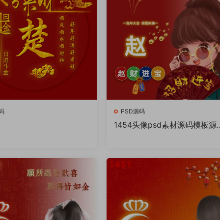
码
PSD源码
1454头像psd素材源码模板源
件 QQ微信抖音快手小红书很
的签名百家姓氏头像制作教程
件