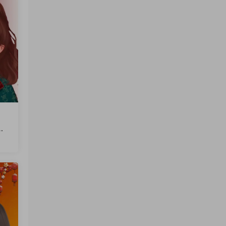
文
火
软