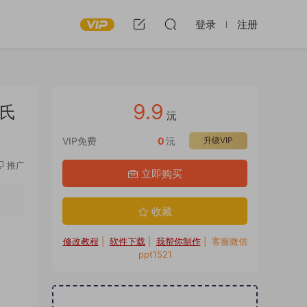
登录
注册
9.9
姓氏
沅
VIP免费
0
沅
升级VIP
推广
立即购买
收藏
修改教程
|
软件下载
|
我帮你制作
| 客服微信
ppt1521