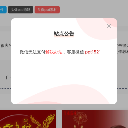
文件
头像psd源码
头像psd素材
站点公告
书很火的签
637头像psd素材源码模板源文件 QQ微信抖音快手小红书很
名百家姓氏头像制作教
微信无法支付
解决办法
，客服微信
ppt1521
广告位招租