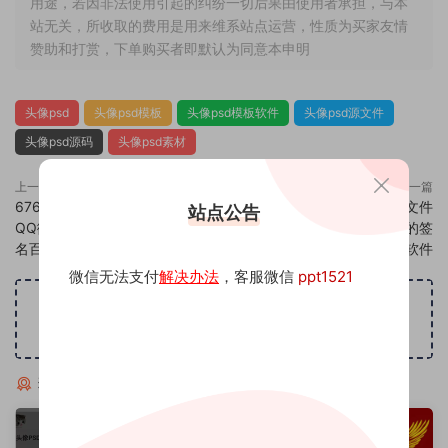
用途，若因非法使用引起的纠纷一切后果由使用者承担，与本
站无关，所收取的费用是用来维系站点运营，性质为买家友情
赞助和打赏，下单购买者即默认为同意本申明
头像psd
头像psd模板
头像psd模板软件
头像psd源文件
头像psd源码
头像psd素材
上一篇
下一篇
676头像psd素材源码模板源文件
678头像psd素材源码模板源文件
站点公告
QQ微信抖音快手小红书很火的签
QQ微信抖音快手小红书很火的签
名百家姓氏头像制作教程软件
名百家姓氏头像制作教程软件
微信无法支付
解决办法
，客服微信
ppt1521
广告位招租
猜你喜欢