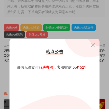
用途，若因非法使用引起的纠纷一切后果由使用者承担，与本
站无关，所收取的费用是用来维系站点运营，性质为买家友情
赞助和打赏，下单购买者即默认为同意本申明
头像psd
头像psd模板
头像psd模板软件
头像psd源文件
头像psd源码
头像psd素材
上一篇
下一篇
698头像psd素材源码模板源文件
700头像psd素材源码模板源文件
站点公告
QQ微信抖音快手小红书很火的签
QQ微信抖音快手小红书很火的签
名百家姓氏头像制作教程软件
名百家姓氏头像制作教程软件
微信无法支付
解决办法
，客服微信
ppt1521
广告位招租
猜你喜欢