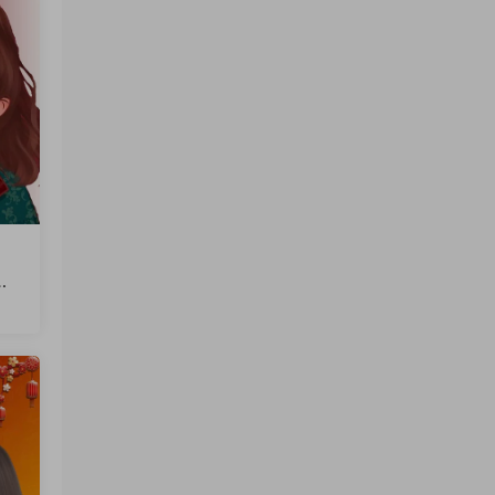
文
火
软