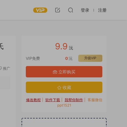
登录
注册
9.9
氏
沅
VIP免费
0
沅
升级VIP
推广
立即购买
收藏
修改教程
|
软件下载
|
我帮你制作
| 客服微信
ppt1521