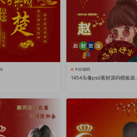
码
PSD源码
1454头像psd素材源码模板源
件 QQ微信抖音快手小红书很
的签名百家姓氏头像制作教程
件