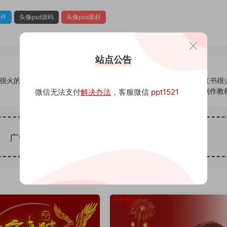
文件
头像psd源码
头像psd素材
站点公告
书很火的签
712头像psd素材源码模板源文件 QQ微信抖音快手小红书很
名百家姓氏头像制作教
微信无法支付
解决办法
，客服微信
ppt1521
广告位招租