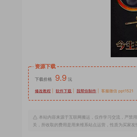
资源下载
9.9
下载价格
沅
修改教程
|
软件下载
|
我帮你制作
| 客服微信 ppt1521
本站内容来源于互联网搬运，仅作学习交流，严禁用
关，所收取的费用是用来维系站点运营，性质为买家友