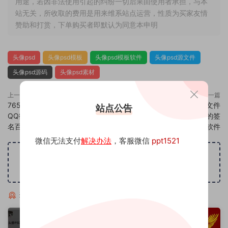
用途，若因非法使用引起的纠纷一切后果由使用者承担，与本
站无关，所收取的费用是用来维系站点运营，性质为买家友情
赞助和打赏，下单购买者即默认为同意本申明
头像psd
头像psd模板
头像psd模板软件
头像psd源文件
头像psd源码
头像psd素材
上一篇
下一篇
765头像psd素材源码模板源文件
767头像psd素材源码模板源文件
站点公告
QQ微信抖音快手小红书很火的签
QQ微信抖音快手小红书很火的签
名百家姓氏头像制作教程软件
名百家姓氏头像制作教程软件
微信无法支付
解决办法
，客服微信
ppt1521
广告位招租
猜你喜欢