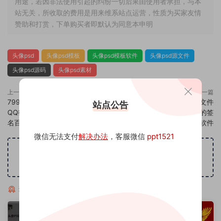
用途，若因非法使用引起的纠纷一切后果由使用者承担，与本
站无关，所收取的费用是用来维系站点运营，性质为买家友情
赞助和打赏，下单购买者即默认为同意本申明
头像psd
头像psd模板
头像psd模板软件
头像psd源文件
头像psd源码
头像psd素材
上一篇
下一篇
799头像psd素材源码模板源文件
801头像psd素材源码模板源文件
站点公告
QQ微信抖音快手小红书很火的签
QQ微信抖音快手小红书很火的签
名百家姓氏头像制作教程软件
名百家姓氏头像制作教程软件
微信无法支付
解决办法
，客服微信
ppt1521
广告位招租
猜你喜欢