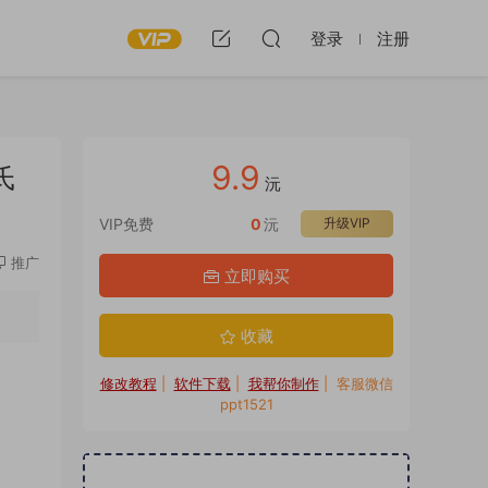
登录
注册
9.9
氏
沅
VIP免费
0
沅
升级VIP
推广
立即购买
收藏
修改教程
|
软件下载
|
我帮你制作
| 客服微信
ppt1521