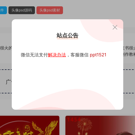
文件
头像psd源码
头像psd素材
站点公告
书很火的签
812头像psd素材源码模板源文件 QQ微信抖音快手小红书很
名百家姓氏头像制作教
微信无法支付
解决办法
，客服微信
ppt1521
广告位招租