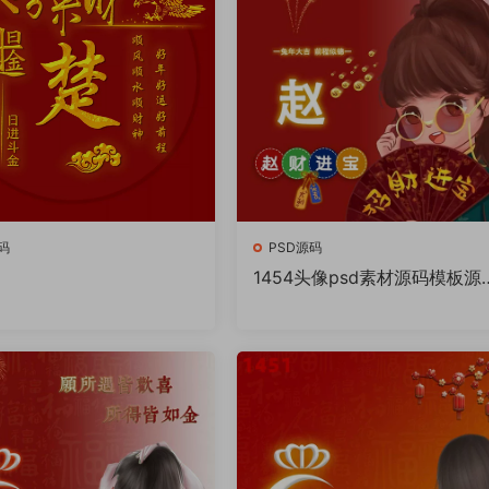
码
PSD源码
1454头像psd素材源码模板源
件 QQ微信抖音快手小红书很
的签名百家姓氏头像制作教程
件