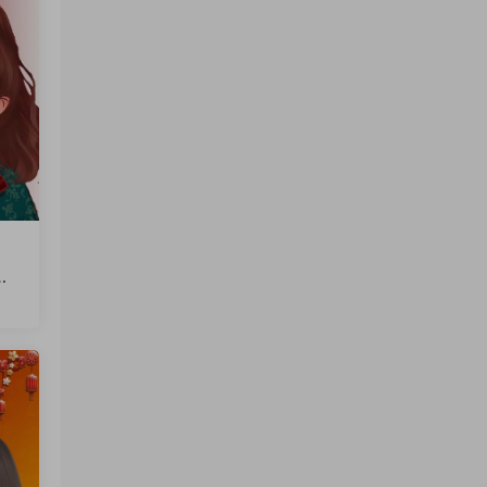
文
火
软