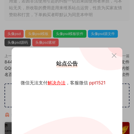
用途，若因非法使用引起的纠纷一切后果由使用者承担，与本
站无关，所收取的费用是用来维系站点运营，性质为买家友情
赞助和打赏，下单购买者即默认为同意本申明
头像psd
头像psd模板
头像psd模板软件
头像psd源文件
头像psd源码
头像psd素材
上一篇
下一篇
844头像psd素材源码模板源文件
846头像psd素材源码模板源文件
站点公告
QQ微信抖音快手小红书很火的签
QQ微信抖音快手小红书很火的签
名百家姓氏头像制作教程软件
名百家姓氏头像制作教程软件
微信无法支付
解决办法
，客服微信
ppt1521
广告位招租
猜你喜欢