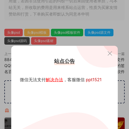
用途，若因非法使用引起的纠纷一切后果由使用者承担，与本
站无关，所收取的费用是用来维系站点运营，性质为买家友情
赞助和打赏，下单购买者即默认为同意本申明
头像psd
头像psd模板
头像psd模板软件
头像psd源文件
头像psd源码
头像psd素材
上一篇
下一篇
884头像psd素材源码模板源文件
886头像psd素材源码模板源文件
站点公告
QQ微信抖音快手小红书很火的签
QQ微信抖音快手小红书很火的签
名百家姓氏头像制作教程软件
名百家姓氏头像制作教程软件
微信无法支付
解决办法
，客服微信
ppt1521
广告位招租
猜你喜欢