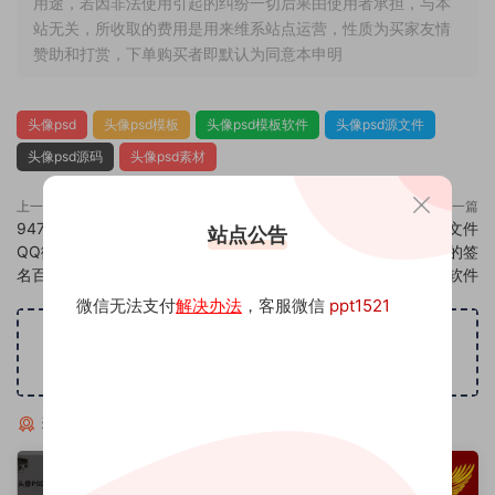
用途，若因非法使用引起的纠纷一切后果由使用者承担，与本
站无关，所收取的费用是用来维系站点运营，性质为买家友情
赞助和打赏，下单购买者即默认为同意本申明
头像psd
头像psd模板
头像psd模板软件
头像psd源文件
头像psd源码
头像psd素材
上一篇
下一篇
947头像psd素材源码模板源文件
949头像psd素材源码模板源文件
站点公告
QQ微信抖音快手小红书很火的签
QQ微信抖音快手小红书很火的签
名百家姓氏头像制作教程软件
名百家姓氏头像制作教程软件
微信无法支付
解决办法
，客服微信
ppt1521
广告位招租
猜你喜欢