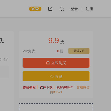
登录
注册
9.9
氏
沅
VIP免费
0
沅
升级VIP
推广
立即购买
收藏
修改教程
|
软件下载
|
我帮你制作
| 客服微信
ppt1521