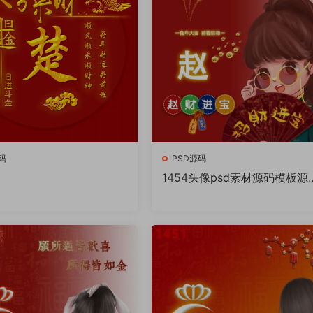
码
PSD源码
1454头像psd素材源码模板源
件 QQ微信抖音快手小红书很
的签名百家姓氏头像制作教程
件