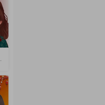
文
火
软