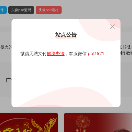
文件
头像psd源码
头像psd素材
站点公告
书很火的签
972头像psd素材源码模板源文件 QQ微信抖音快手小红书很
名百家姓氏头像制作教
微信无法支付
解决办法
，客服微信
ppt1521
广告位招租