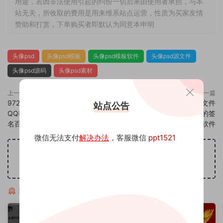
用途，若因非法使用引起的纠纷一切后果由使用者承担，与本
站无关，所收取的费用是用来维系站点运营，性质为买家友情
赞助和打赏，下单购买者即默认为同意本申明
头像psd
头像psd模板
头像psd模板软件
头像psd源文件
头像psd源码
头像psd素材
上一篇
下一篇
972头像psd素材源码模板源文件
974头像psd素材源码模板源文件
站点公告
QQ微信抖音快手小红书很火的签
QQ微信抖音快手小红书很火的签
名百家姓氏头像制作教程软件
名百家姓氏头像制作教程软件
微信无法支付
解决办法
，客服微信
ppt1521
广告位招租
猜你喜欢