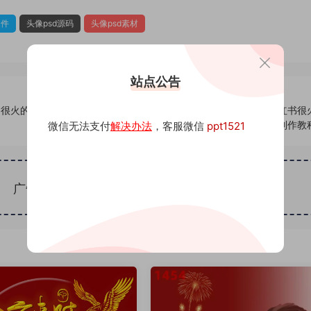
文件
头像psd源码
头像psd素材
站点公告
书很火的签
978头像psd素材源码模板源文件 QQ微信抖音快手小红书很
名百家姓氏头像制作教
微信无法支付
解决办法
，客服微信
ppt1521
广告位招租