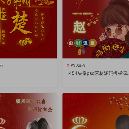
码
PSD源码
1454头像psd素材源码模板源
件 QQ微信抖音快手小红书很
的签名百家姓氏头像制作教程
件