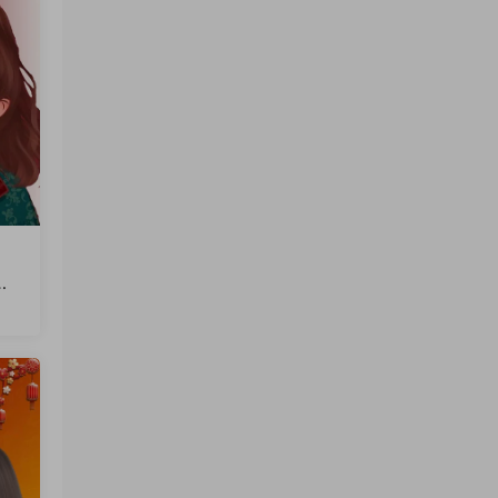
文
火
软