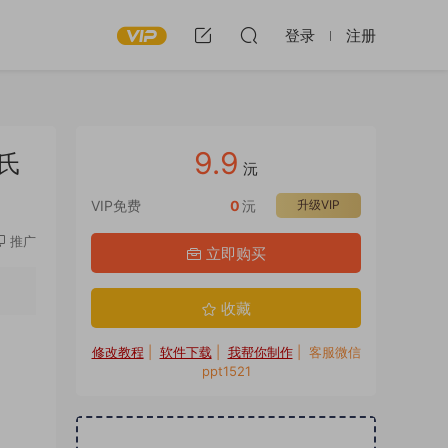
登录
注册
9.9
氏
沅
VIP免费
0
沅
升级VIP
推广
立即购买
收藏
修改教程
|
软件下载
|
我帮你制作
| 客服微信
ppt1521